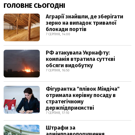
ГОЛОВНЕ СЬОГОДНІ
Аграрії знайшли, де зберігати
зерно на випадок тривалої
блокади портів
7 СЕРПНЯ, 14:00
РФ атакувала Укрнафту:
компанія втратила суттєві
обсяги видобутку
7 СЕРПНЯ, 16:50
Фігурантка "плівок Міндіча"
отримала керівну посаду в
стратегічному
держпідприємстві
7 СЕРПНЯ, 17:10
Штрафи за
адмінправопорушення