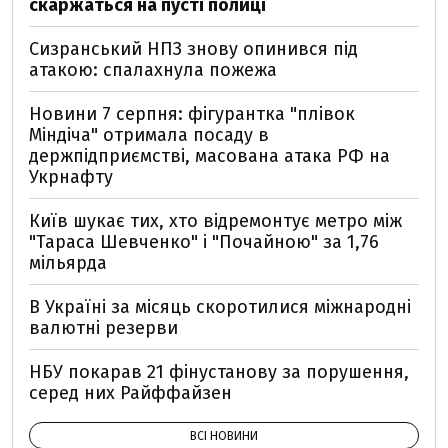
скаржаться на пусті полиці
Сизранський НПЗ знову опинився під
атакою: спалахнула пожежа
Новини 7 серпня: фігурантка "плівок
Міндіча" отримала посаду в
держпідприємстві, масована атака РФ на
Укрнафту
Київ шукає тих, хто відремонтує метро між
"Тараса Шевченко" і "Почайною" за 1,76
мільярда
В Україні за місяць скоротилися міжнародні
валютні резерви
НБУ покарав 21 фінустанову за порушення,
серед них Райффайзен
ВСІ НОВИНИ