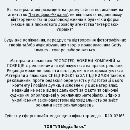
Всі матеріали, які розміщені на цьому сайті із посиланням на
агентство
"Інтерфакс-Україна"
, не підлягають подальшому
відтворенню та/чи розповсюдженню в будь-якій формі,
інакше як з письмового дозволу агентства "Інтерфакс-
Україна".
Будь-яке копіювання, передрук та відтворення фотографічних
творів та/або аудіовізуальних творів правовласника Getty
Images - суворо забороняється.
Матеріали з плашкою PROMOTED, НОВИНИ КОМПАНІЙ та
ПОЗИЦІЯ є рекламними та публікуються на правах реклами.
Редакція може не поділяти погляди, які в них промотуються.
Матеріали з плашкою СПЕЦПРОЄКТ та ЗА ПІДТРИМКИ також є
рекламними, проте редакція бере участь у підготовці цього
контенту і поділяє думки, висловлені у цих матеріалах.
Редакція не несе відповідальності за факти та оціночні
судження, оприлюднені у рекламних матеріалах. Згідно з
українським законодавством відповідальність за зміст
реклами несе рекламодавець.
Cубєкт у сфері онлайн-медіа; ідентифікатор медіа - R40-02163.
ТОВ "УП Медіа Плюс"