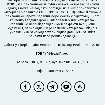
Матеріали з плашкою PROMOTED, НОВИНИ КОМПАНІЙ та
ПОЗИЦІЯ є рекламними та публікуються на правах реклами.
Редакція може не поділяти погляди, які в них промотуються.
Матеріали з плашкою СПЕЦПРОЄКТ та ЗА ПІДТРИМКИ також є
рекламними, проте редакція бере участь у підготовці цього
контенту і поділяє думки, висловлені у цих матеріалах.
Редакція не несе відповідальності за факти та оціночні
судження, оприлюднені у рекламних матеріалах. Згідно з
українським законодавством відповідальність за зміст
реклами несе рекламодавець.
Cубєкт у сфері онлайн-медіа; ідентифікатор медіа - R40-02163.
ТОВ "УП Медіа Плюс"
Адреса: 01032, м. Київ, вул. Жилянська, 48, 50А
Телефон: +380 95 641 22 07