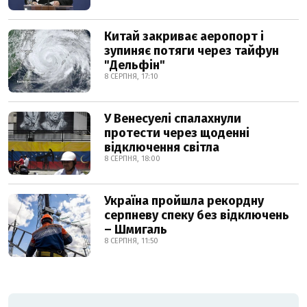
Китай закриває аеропорт і
зупиняє потяги через тайфун
"Дельфін"
8 СЕРПНЯ, 17:10
У Венесуелі спалахнули
протести через щоденні
відключення світла
8 СЕРПНЯ, 18:00
Україна пройшла рекордну
серпневу спеку без відключень
– Шмигаль
8 СЕРПНЯ, 11:50