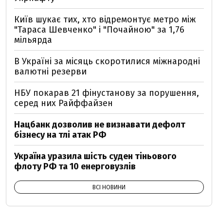
Київ шукає тих, хто відремонтує метро між
"Тараса Шевченко" і "Почайною" за 1,76
мільярда
В Україні за місяць скоротилися міжнародні
валютні резерви
НБУ покарав 21 фінустанову за порушення,
серед них Райффайзен
Нацбанк дозволив не визнавати дефолт
бізнесу на тлі атак РФ
Україна уразила шість суден тіньового
флоту РФ та 10 енерговузлів
ВСІ НОВИНИ