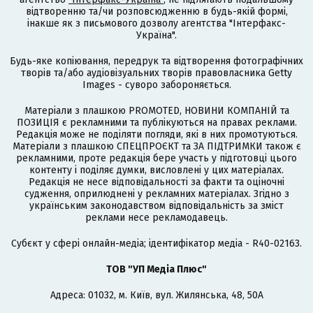
відтворенню та/чи розповсюдженню в будь-якій формі,
інакше як з письмового дозволу агентства "Інтерфакс-
Україна".
Будь-яке копіювання, передрук та відтворення фотографічних
творів та/або аудіовізуальних творів правовласника Getty
Images - суворо забороняється.
Матеріали з плашкою PROMOTED, НОВИНИ КОМПАНІЙ та
ПОЗИЦІЯ є рекламними та публікуються на правах реклами.
Редакція може не поділяти погляди, які в них промотуються.
Матеріали з плашкою СПЕЦПРОЄКТ та ЗА ПІДТРИМКИ також є
рекламними, проте редакція бере участь у підготовці цього
контенту і поділяє думки, висловлені у цих матеріалах.
Редакція не несе відповідальності за факти та оціночні
судження, оприлюднені у рекламних матеріалах. Згідно з
українським законодавством відповідальність за зміст
реклами несе рекламодавець.
Cубєкт у сфері онлайн-медіа; ідентифікатор медіа - R40-02163.
ТОВ "УП Медіа Плюс"
Адреса: 01032, м. Київ, вул. Жилянська, 48, 50А