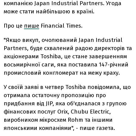
компанією Japan Industrial Partners.
Угода
може стати найбільшою в країні.
Про це
пише
Financial Times.
"Якщо викуп, очолюваний Japan Industrial
Partners, буде схвалений радою директорів та
акціонерами Toshiba, це стане завершенням
восьмирічної саги, яка поставила 147-річний
промисловий конгломерат на межу краху.
У своїй заяві в четвер Toshiba повідомила, що
отримала остаточну пропозицію про
придбання від JIP, яка об'єдналася з групою
фінансових послуг Orix, Chubu Electric,
виробником мікросхем Rohm та іншими
японськими компаніями", - пише газета.