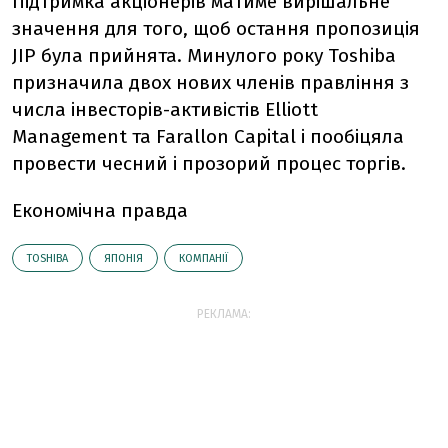
Підтримка акціонерів матиме вирішальне
значення для того, щоб остання пропозиція
JIP була прийнята. Минулого року Toshiba
призначила двох нових членів правління з
числа інвесторів-активістів Elliott
Management та Farallon Capital і пообіцяла
провести чесний і прозорий процес торгів.
Економічна правда
TOSHIBA
ЯПОНІЯ
КОМПАНІЇ
РЕКЛАМА: