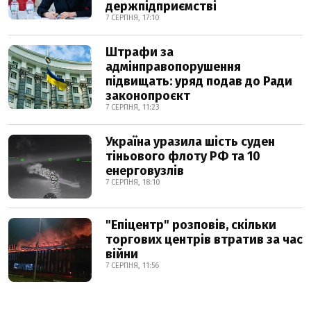
держпідприємстві
7 СЕРПНЯ, 17:10
Штрафи за
адмінправопорушення
підвищать: уряд подав до Ради
законопроєкт
7 СЕРПНЯ, 11:23
Україна уразила шість суден
тіньового флоту РФ та 10
енерговузлів
7 СЕРПНЯ, 18:10
"Епіцентр" розповів, скільки
торгових центрів втратив за час
війни
7 СЕРПНЯ, 11:56