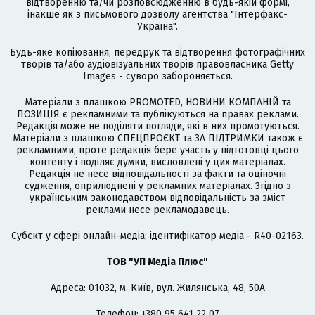
відтворенню та/чи розповсюдженню в будь-якій формі,
інакше як з письмового дозволу агентства "Інтерфакс-
Україна".
Будь-яке копіювання, передрук та відтворення фотографічних
творів та/або аудіовізуальних творів правовласника Getty
Images - суворо забороняється.
Матеріали з плашкою PROMOTED, НОВИНИ КОМПАНІЙ та
ПОЗИЦІЯ є рекламними та публікуються на правах реклами.
Редакція може не поділяти погляди, які в них промотуються.
Матеріали з плашкою СПЕЦПРОЄКТ та ЗА ПІДТРИМКИ також є
рекламними, проте редакція бере участь у підготовці цього
контенту і поділяє думки, висловлені у цих матеріалах.
Редакція не несе відповідальності за факти та оціночні
судження, оприлюднені у рекламних матеріалах. Згідно з
українським законодавством відповідальність за зміст
реклами несе рекламодавець.
Cубєкт у сфері онлайн-медіа; ідентифікатор медіа - R40-02163.
ТОВ "УП Медіа Плюс"
Адреса: 01032, м. Київ, вул. Жилянська, 48, 50А
Телефон: +380 95 641 22 07