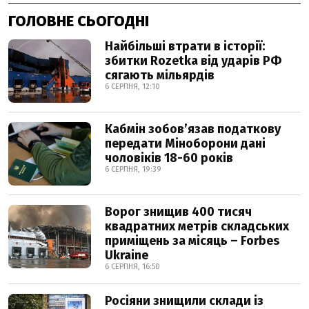
ГОЛОВНЕ СЬОГОДНІ
Найбільші втрати в історії:
збитки Rozetka від ударів РФ
сягають мільярдів
6 СЕРПНЯ, 12:10
Кабмін зобовʼязав податкову
передати Міноборони дані
чоловіків 18-60 років
6 СЕРПНЯ, 19:39
Ворог знищив 400 тисяч
квадратних метрів складських
приміщень за місяць – Forbes
Ukraine
6 СЕРПНЯ, 16:50
Росіяни знищили склади із