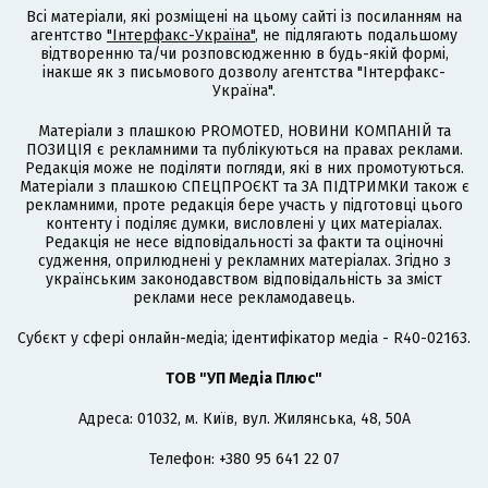
Всі матеріали, які розміщені на цьому сайті із посиланням на
агентство
"Інтерфакс-Україна"
, не підлягають подальшому
відтворенню та/чи розповсюдженню в будь-якій формі,
інакше як з письмового дозволу агентства "Інтерфакс-
Україна".
Матеріали з плашкою PROMOTED, НОВИНИ КОМПАНІЙ та
ПОЗИЦІЯ є рекламними та публікуються на правах реклами.
Редакція може не поділяти погляди, які в них промотуються.
Матеріали з плашкою СПЕЦПРОЄКТ та ЗА ПІДТРИМКИ також є
рекламними, проте редакція бере участь у підготовці цього
контенту і поділяє думки, висловлені у цих матеріалах.
Редакція не несе відповідальності за факти та оціночні
судження, оприлюднені у рекламних матеріалах. Згідно з
українським законодавством відповідальність за зміст
реклами несе рекламодавець.
Cубєкт у сфері онлайн-медіа; ідентифікатор медіа - R40-02163.
ТОВ "УП Медіа Плюс"
Адреса: 01032, м. Київ, вул. Жилянська, 48, 50А
Телефон: +380 95 641 22 07