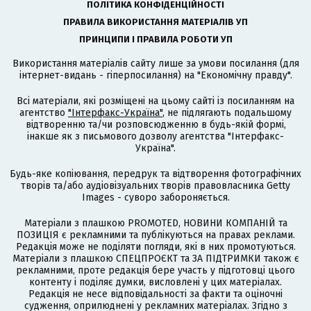
ПОЛІТИКА КОНФІДЕНЦІЙНОСТІ
ПРАВИЛА ВИКОРИСТАННЯ МАТЕРІАЛІВ УП
ПРИНЦИПИ І ПРАВИЛА РОБОТИ УП
Використання матеріалів сайту лише за умови посилання (для
інтернет-видань - гіперпосилання) на "Економічну правду".
Всі матеріали, які розміщені на цьому сайті із посиланням на
агентство
"Інтерфакс-Україна"
, не підлягають подальшому
відтворенню та/чи розповсюдженню в будь-якій формі,
інакше як з письмового дозволу агентства "Інтерфакс-
Україна".
Будь-яке копіювання, передрук та відтворення фотографічних
творів та/або аудіовізуальних творів правовласника Getty
Images - суворо забороняється.
Матеріали з плашкою PROMOTED, НОВИНИ КОМПАНІЙ та
ПОЗИЦІЯ є рекламними та публікуються на правах реклами.
Редакція може не поділяти погляди, які в них промотуються.
Матеріали з плашкою СПЕЦПРОЄКТ та ЗА ПІДТРИМКИ також є
рекламними, проте редакція бере участь у підготовці цього
контенту і поділяє думки, висловлені у цих матеріалах.
Редакція не несе відповідальності за факти та оціночні
судження, оприлюднені у рекламних матеріалах. Згідно з