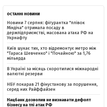
ОСТАННІ НОВИНИ
Новини 7 серпня: фігурантка "плівок
Міндіча" отримала посаду в
держпідприємстві, масована атака РФ на
Укрнафту
Київ шукає тих, хто відремонтує метро між
"Тараса Шевченко" і "Почайною" за 1,76
мільярда
В Україні за місяць скоротилися міжнародні
валютні резерви
НБУ покарав 21 фінустанову за порушення,
серед них Райффайзен
Нацбанк дозволив не визнавати дефолт
бізнесу на тлі атак РФ