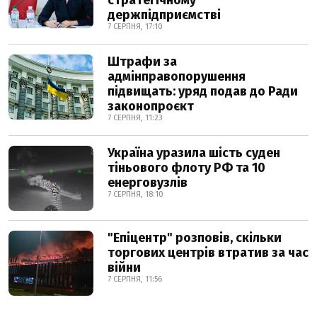
стратегічному
держпідприємстві
7 СЕРПНЯ, 17:10
Штрафи за
адмінправопорушення
підвищать: уряд подав до Ради
законопроєкт
7 СЕРПНЯ, 11:23
Україна уразила шість суден
тіньового флоту РФ та 10
енерговузлів
7 СЕРПНЯ, 18:10
"Епіцентр" розповів, скільки
торгових центрів втратив за час
війни
7 СЕРПНЯ, 11:56