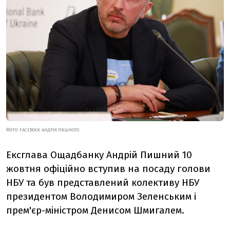
ФОТО: FACEBOOK АНДРІЯ ПИШНОГО
Ексглава Ощадбанку Андрій Пишний 10
жовтня офіційно вступив на посаду голови
НБУ та був представлений колективу НБУ
президентом Володимиром Зеленським і
прем'єр-міністром Денисом Шмигалем.