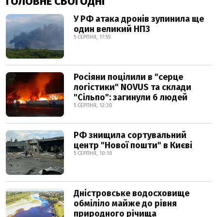
ГОЛОВНЕ СЬОГОДНІ
У РФ атака дронів зупинила ще
один великий НПЗ
5 СЕРПНЯ, 17:55
Росіяни поцілили в "серце
логістики" NOVUS та склади
"Сільпо": загинули 6 людей
5 СЕРПНЯ, 12:30
РФ знищила сортувальний
центр "Нової пошти" в Києві
5 СЕРПНЯ, 10:10
Дністровське водосховище
обміліло майже до рівня
природного річища