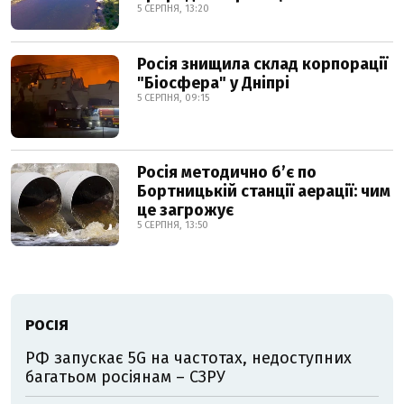
5 СЕРПНЯ, 13:20
Росія знищила склад корпорації
"Біосфера" у Дніпрі
5 СЕРПНЯ, 09:15
Росія методично б’є по
Бортницькій станції аерації: чим
це загрожує
5 СЕРПНЯ, 13:50
РОСІЯ
РФ запускає 5G на частотах, недоступних
багатьом росіянам – СЗРУ