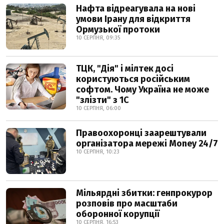
Нафта відреагувала на нові
умови Ірану для відкриття
Ормузької протоки
10 СЕРПНЯ, 09:35
ТЦК, "Дія" і мілтек досі
користуються російським
софтом. Чому Україна не може
"злізти" з 1С
10 СЕРПНЯ, 06:00
Правоохоронці заарештували
організатора мережі Money 24/7
10 СЕРПНЯ, 10:23
Мільярдні збитки: генпрокурор
розповів про масштаби
оборонної корупції
10 СЕРПНЯ, 16:53