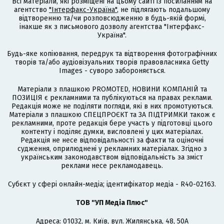
Всі матеріали, які розміщені на цьому сайті із посиланням на
агентство
"Інтерфакс-Україна"
, не підлягають подальшому
відтворенню та/чи розповсюдженню в будь-якій формі,
інакше як з письмового дозволу агентства "Інтерфакс-
Україна".
Будь-яке копіювання, передрук та відтворення фотографічних
творів та/або аудіовізуальних творів правовласника Getty
Images - суворо забороняється.
Матеріали з плашкою PROMOTED, НОВИНИ КОМПАНІЙ та
ПОЗИЦІЯ є рекламними та публікуються на правах реклами.
Редакція може не поділяти погляди, які в них промотуються.
Матеріали з плашкою СПЕЦПРОЄКТ та ЗА ПІДТРИМКИ також є
рекламними, проте редакція бере участь у підготовці цього
контенту і поділяє думки, висловлені у цих матеріалах.
Редакція не несе відповідальності за факти та оціночні
судження, оприлюднені у рекламних матеріалах. Згідно з
українським законодавством відповідальність за зміст
реклами несе рекламодавець.
Cубєкт у сфері онлайн-медіа; ідентифікатор медіа - R40-02163.
ТОВ "УП Медіа Плюс"
Адреса: 01032, м. Київ, вул. Жилянська, 48, 50А