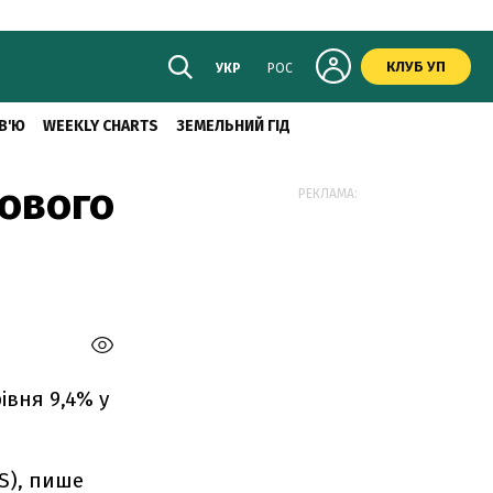
КЛУБ УП
УКР
РОС
В'Ю
WEEKLY CHARTS
ЗЕМЕЛЬНИЙ ГІД
нового
РЕКЛАМА:
івня 9,4% у
S), пише