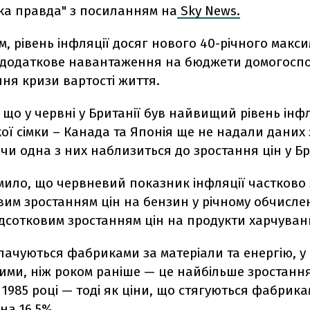
ка правда" з посиланням на
Sky News.
, рівень інфляції досяг нового 40-річного макси
додаткове навантаження на бюджети домогоспо
ння кризи вартості життя.
 що у червні у Британії був найвищий рівень інфл
ої сімки – Канада та Японія ще не надали даних 
чи одна з них наблизиться до зростання цін у Бр
мило, що червневий показник інфляції частково
вим зростанням цін на бензин у річному обчислен
ідсотковим зростанням цін на продукти харчуван
лачуються фабриками за матеріали та енергію, у
ими, ніж роком раніше — це найбільше зростання
у 1985 році — тоді як ціни, що стягуються фабрика
на 16,5%.