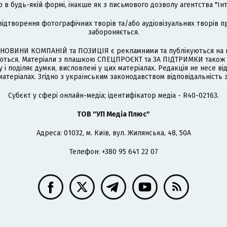
 будь-якій формі, інакше як з письмового дозволу агентства "Ін
відтворення фотографічних творів та/або аудіовізуальних творів п
забороняється.
НОВИНИ КОМПАНІЙ та ПОЗИЦІЯ є рекламними та публікуються на п
туються. Матеріали з плашкою СПЕЦПРОЄКТ та ЗА ПІДТРИМКИ також
 і поділяє думки, висловлені у цих матеріалах. Редакція не несе ві
атеріалах. Згідно з українським законодавством відповідальність 
Cубєкт у сфері онлайн-медіа; ідентифікатор медіа - R40-02163.
ТОВ "УП Медіа Плюс"
Адреса: 01032, м. Київ, вул. Жилянська, 48, 50А
Телефон: +380 95 641 22 07