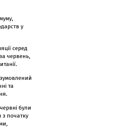
муму,
дарств у
яції серед
за червень,
итанії.
 зумовлений
ні та
ня.
 червні були
 з початку
ми,