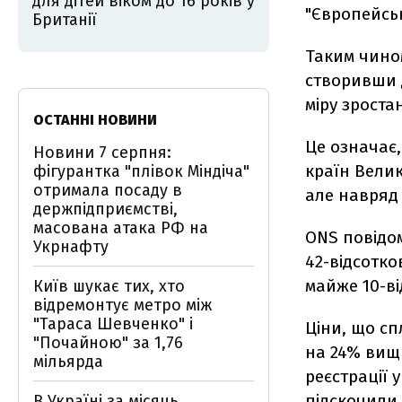
для дітей віком до 16 років у
"Європейсь
Британії
Таким чином
створивши 
міру зроста
ОСТАННІ НОВИНИ
Це означає,
Новини 7 серпня:
країн Велик
фігурантка "плівок Міндіча"
отримала посаду в
але навряд 
держпідприємстві,
масована атака РФ на
ONS повідо
Укрнафту
42-відсотко
майже 10-в
Київ шукає тих, хто
відремонтує метро між
"Тараса Шевченко" і
Ціни, що сп
"Почайною" за 1,76
на 24% вищ
мільярда
реєстрації 
підскочили 
В Україні за місяць