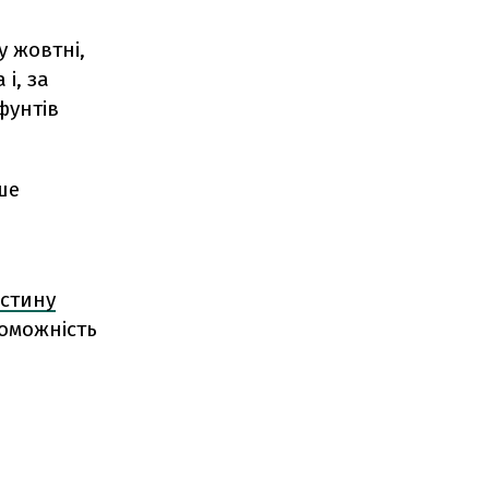
 жовтні,
і, за
фунтів
ше
стину
роможність