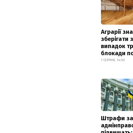
Аграрії зн
зберігати 
випадок т
блокади по
7 СЕРПНЯ, 14:00
Штрафи з
адмінправ
підвищать: