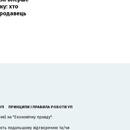
ку: хто
продавець
УП
ПРИНЦИПИ І ПРАВИЛА РОБОТИ УП
я) на "Економічну правду".
гають подальшому відтворенню та/чи