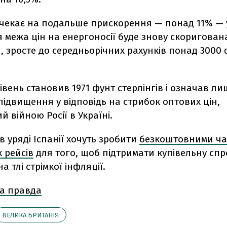
 чекає на подальше прискорення — понад 11% — у
 межа цін на енергоносії буде знову скоригована 
 зросте до середньорічних рахунків понад 3000 
івень становив 1971 фунт стерлінгів і означав ли
ідвищення у відповідь на стрибок оптових цін,
 війною Росії в Україні.
в уряді Іспанії хочуть зробити
безкоштовними ча
 рейсів
для того, щоб підтримати купівельну сп
а тлі стрімкої інфляції.
а правда
ВЕЛИКА БРИТАНІЯ