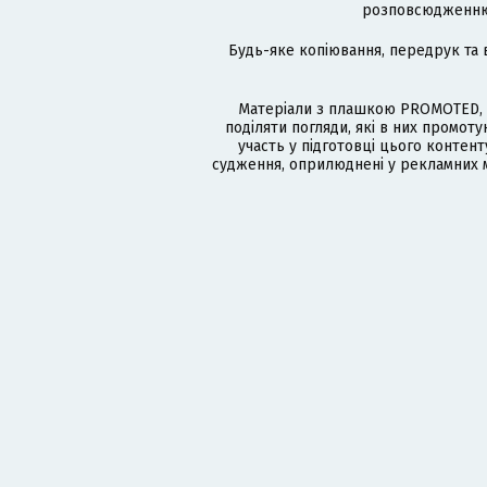
розповсюдженню в
Будь-яке копіювання, передрук та 
Матеріали з плашкою PROMOTED, 
поділяти погляди, які в них промо
участь у підготовці цього контенту
судження, оприлюднені у рекламних м