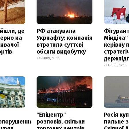
айшли, де
РФ атакувала
Фігурант
зерно на
Укрнафту: компанія
Міндіча"
ривалої
втратила суттєві
керівну 
ртів
обсяги видобутку
стратегі
держпід
7 СЕРПНЯ, 16:50
7 СЕРПНЯ, 17:10
а
"Епіцентр"
Росія ку
опорушення
розповів, скільки
пальне з
 уряд
торгових центрів
Східної 