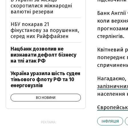
скоротилися міжнародні
валютні резерви
Банк Англії
коли верхня
НБУ покарав 21
прогнозами,
фінустанову за порушення,
стерлінгів.
серед них Райффайзен
Нацбанк дозволив не
Квітневий р
визнавати дефолт бізнесу
попереднє п
на тлі атак РФ
спричинений
Україна уразила шість суден
Нагадаємо, 
тіньового флоту РФ та 10
енерговузлів
залізничних
населення н
ВСІ НОВИНИ
Європейськ
ІНФЛЯЦІЯ
РЕКЛАМА: