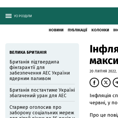
УСІ РОЗДІЛИ
НОВИНИ
ПУБЛІКАЦІЇ
КОЛОНКИ
ІН
Інфля
ВЕЛИКА БРИТАНІЯ
макси
Британія підтвердила
фінгарантії для
20 ЛИПНЯ 2022, 
забезпечення АЕС України
ядерним паливом
Британія постачтиме Україні
Інфляція сп
збагачений уран для АЕС
червні, у по
Стармер оголосив про
заборону соціальних мереж
Про це пов