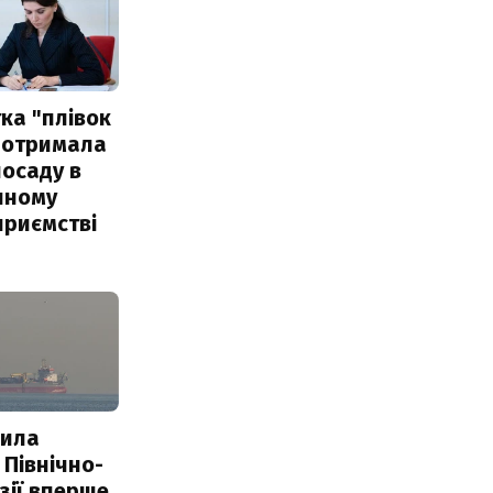
ка "плівок
 отримала
посаду в
чному
приємстві
пила
 Північно-
Азії вперше