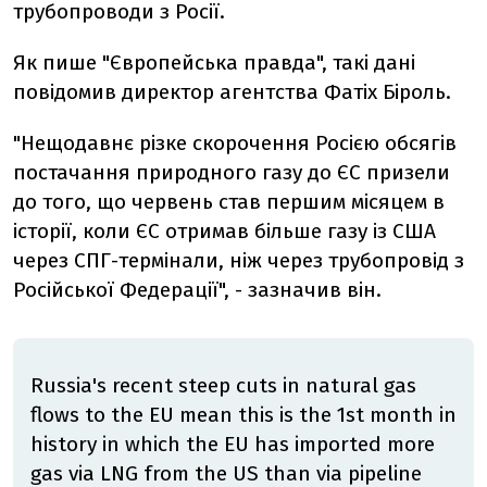
трубопроводи з Росії.
Як пише "Європейська правда", такі дані
повідомив директор агентства Фатіх Біроль.
"Нещодавнє різке скорочення Росією обсягів
постачання природного газу до ЄС призели
до того, що червень став першим місяцем в
історії, коли ЄС отримав більше газу із США
через СПГ-термінали, ніж через трубопровід з
Російської Федерації", - зазначив він.
Russia's recent steep cuts in natural gas
flows to the EU mean this is the 1st month in
history in which the EU has imported more
gas via LNG from the US than via pipeline