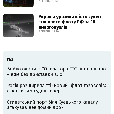
7 СЕРПНЯ, 11:56
Україна уразила шість суден
тіньового флоту РФ та 10
енерговузлів
7 СЕРПНЯ, 18:10
ГАЗ
Бойко очолить "Оператора ГТС" повноцінно
– вже без приставки в. о.
Росія розширила "тіньовий" флот газовозів:
скільки там суден тепер
Єгипетський порт біля Суецького каналу
атакував невідомий дрон