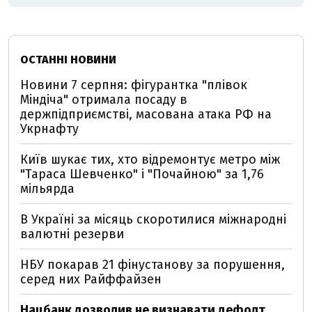
ОСТАННІ НОВИНИ
Новини 7 серпня: фігурантка "плівок
Міндіча" отримала посаду в
держпідприємстві, масована атака РФ на
Укрнафту
Київ шукає тих, хто відремонтує метро між
"Тараса Шевченко" і "Почайною" за 1,76
мільярда
В Україні за місяць скоротилися міжнародні
валютні резерви
НБУ покарав 21 фінустанову за порушення,
серед них Райффайзен
Нацбанк дозволив не визнавати дефолт