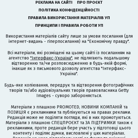
РЕКЛАМА НА САЙТІ
ПРО ПРОЄКТ
ПОЛІТИКА КОНФІДЕНЦІЙНОСТІ
ПРАВИЛА ВИКОРИСТАННЯ МАТЕРІАЛІВ УП
ПРИНЦИПИ І ПРАВИЛА РОБОТИ УП
Використання матеріалів сайту лише за умови посилання (для
інтернет-видань - гіперпосилання) на "Економічну правду".
Всі матеріали, які розміщені на цьому сайті із посиланням на
агентство
"Інтерфакс-Україна"
, не підлягають подальшому
відтворенню та/чи розповсюдженню в будь-якій формі,
інакше як з письмового дозволу агентства "Інтерфакс-
Україна".
Будь-яке копіювання, передрук та відтворення фотографічних
творів та/або аудіовізуальних творів правовласника Getty
Images - суворо забороняється.
Матеріали з плашкою PROMOTED, НОВИНИ КОМПАНІЙ та
ПОЗИЦІЯ є рекламними та публікуються на правах реклами.
Редакція може не поділяти погляди, які в них промотуються.
Матеріали з плашкою СПЕЦПРОЄКТ та ЗА ПІДТРИМКИ також є
рекламними, проте редакція бере участь у підготовці цього
контенту і поділяє думки, висловлені у цих матеріалах.