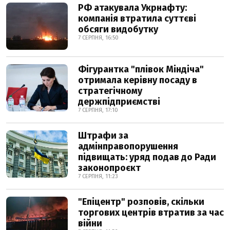
РФ атакувала Укрнафту:
компанія втратила суттєві
обсяги видобутку
7 СЕРПНЯ, 16:50
Фігурантка "плівок Міндіча"
отримала керівну посаду в
стратегічному
держпідприємстві
7 СЕРПНЯ, 17:10
Штрафи за
адмінправопорушення
підвищать: уряд подав до Ради
законопроєкт
7 СЕРПНЯ, 11:23
"Епіцентр" розповів, скільки
торгових центрів втратив за час
війни