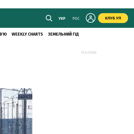
КЛУБ УП
УКР
РОС
В'Ю
WEEKLY CHARTS
ЗЕМЕЛЬНИЙ ГІД
РЕКЛАМА: