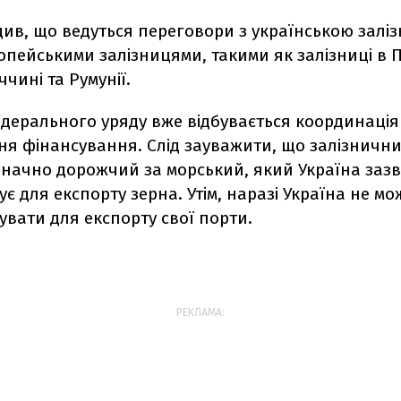
див, що ведуться переговори з українською залі
пейськими залізницями, такими як залізниці в 
ччині та Румунії.
едерального уряду вже відбувається координація
ня фінансування. Слід зауважити, що залізничн
значно дорожчий за морський, який Україна заз
є для експорту зерна. Утім, наразі Україна не мо
вати для експорту свої порти.
РЕКЛАМА: