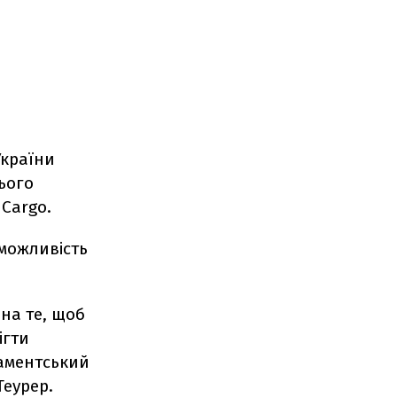
України
ього
Cargo.
можливість
на те, щоб
ігти
ламентський
Теурер.