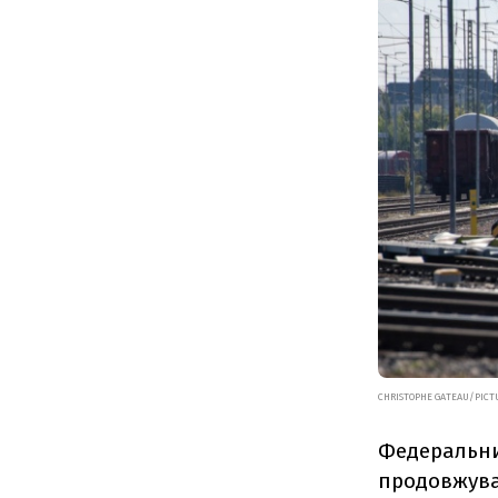
CHRISTOPHE GATEAU/PICTU
Федеральни
продовжува