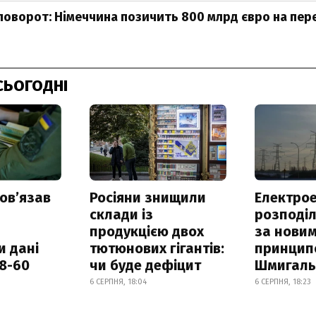
поворот: Німеччина позичить 800 млрд євро на пе
СЬОГОДНІ
овʼязав
Росіяни знищили
Електрое
склади із
розподі
продукцією двох
за нови
и дані
тютюнових гігантів:
принцип
18-60
чи буде дефіцит
Шмигал
6 СЕРПНЯ, 18:04
6 СЕРПНЯ, 18:23