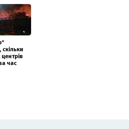
р"
, скільки
 центрів
за час