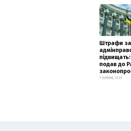
Штрафи з
адмінправ
підвищать:
подав до Р
законопро
7 СЕРПНЯ, 11:23