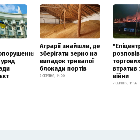
а
Аграрії знайшли, де
"Епіцент
опорушення
зберігати зерно на
розповів
 уряд
випадок тривалої
торгових
ади
блокади портів
втратив 
єкт
війни
7 СЕРПНЯ, 14:00
7 СЕРПНЯ, 11:56