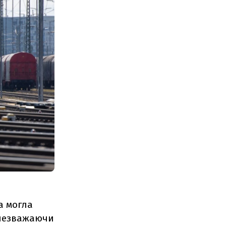
а могла
 незважаючи