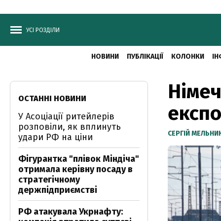
УСІ РОЗДІЛИ
НОВИНИ
ПУБЛІКАЦІЇ
КОЛОНКИ
ІН
Німеч
ОСТАННІ НОВИНИ
експо
У Асоціації ритейлерів
розповіли, як вплинуть
CЕРГІЙ МЕЛЬНИ
удари РФ на ціни
Фігурантка "плівок Міндіча"
отримала керівну посаду в
стратегічному
держпідприємстві
РФ атакувала Укрнафту: