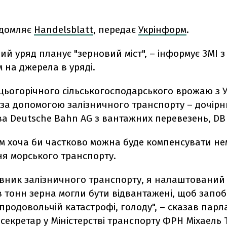
ідомляє
Handelsblatt
, передає
Укрінформ
.
й уряд планує "зерновий міст", – інформує ЗМІ з
 на джерела в уряді.
цьогорічного сільськогосподарського врожаю з 
 за допомогою залізничного транспорту – дочірн
а Deutsche Bahn AG з вантажних перевезень, DB 
м хоча би частково можна буде компенсувати не
ня морського транспорту.
авник залізничного транспорту, я налаштований 
в тонн зерна могли бути відвантажені, щоб запоб
продовольчій катастрофі, голоду", – сказав пар
екретар у Міністерстві транспорту ФРН Міхаель 