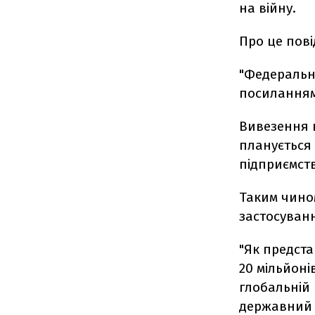
на війну.
Про це пов
"Федеральни
посиланням
Вивезення 
планується
підприємств
Таким чино
застосуван
"Як предст
20 мільйоні
глобальній 
державний с