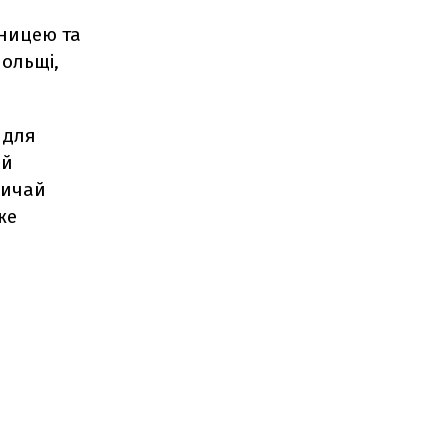
зницею та
Польщі,
 для
ий
вичай
же