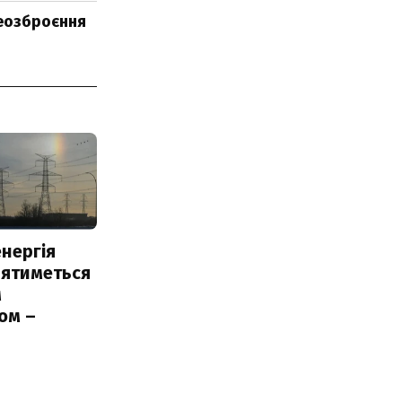
реозброєння
нергія
лятиметься
м
ом –
ь