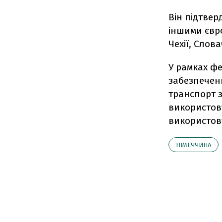
Він підтвер
іншими євро
Чехії, Слова
У рамках ф
забезпечен
транспорт 
використову
використову
НІМЕЧЧИНА