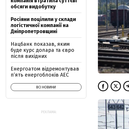
компанія втратила суттєві
обсяги видобутку
Росіяни поцілили у склади
логістичної компанії на
Дніпропетровщині
Нацбанк показав, яким
буде курс долара та євро
після вихідних
Енергоатом відремонтував
п’ять енергоблоків АЕС
ВСІ НОВИНИ
РЕКЛАМА: