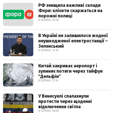
РФ знищила важливі склади
Фори: клієнти скаржаться на
порожні полиці
8 СЕРПНЯ, 10:40
В Україні не залишилося жодної
неушкодженої електростанції –
Зеленський
8 СЕРПНЯ, 14:10
Китай закриває аеропорт і
зупиняє потяги через тайфун
"Дельфін"
8 СЕРПНЯ, 17:10
У Венесуелі спалахнули
протести через щоденні
відключення світла
8 СЕРПНЯ, 18:00