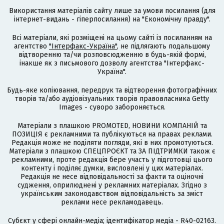
Використання матеріалів сайту лише за умови посилання (для
інтернет-видань - гіперпосилання) на "Економічну правду".
Всі матеріали, які розміщені на цьому сайті із посиланням на
агентство
"Інтерфакс-Україна"
, не підлягають подальшому
відтворенню та/чи розповсюдженню в будь-якій формі,
інакше як з письмового дозволу агентства "Інтерфакс-
Україна".
Будь-яке копіювання, передрук та відтворення фотографічних
творів та/або аудіовізуальних творів правовласника Getty
Images - суворо забороняється.
Матеріали з плашкою PROMOTED, НОВИНИ КОМПАНІЙ та
ПОЗИЦІЯ є рекламними та публікуються на правах реклами.
Редакція може не поділяти погляди, які в них промотуються.
Матеріали з плашкою СПЕЦПРОЄКТ та ЗА ПІДТРИМКИ також є
рекламними, проте редакція бере участь у підготовці цього
контенту і поділяє думки, висловлені у цих матеріалах.
Редакція не несе відповідальності за факти та оціночні
судження, оприлюднені у рекламних матеріалах. Згідно з
українським законодавством відповідальність за зміст
реклами несе рекламодавець.
Cубєкт у сфері онлайн-медіа; ідентифікатор медіа - R40-02163.