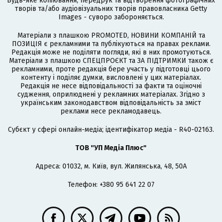
Будь-яке копіювання, передрук та відтворення фотографічних
творів та/або аудіовізуальних творів правовласника Getty
Images - суворо забороняється.
Матеріали з плашкою PROMOTED, НОВИНИ КОМПАНІЙ та
ПОЗИЦІЯ є рекламними та публікуються на правах реклами.
Редакція може не поділяти погляди, які в них промотуються.
Матеріали з плашкою СПЕЦПРОЄКТ та ЗА ПІДТРИМКИ також є
рекламними, проте редакція бере участь у підготовці цього
контенту і поділяє думки, висловлені у цих матеріалах.
Редакція не несе відповідальності за факти та оціночні
судження, оприлюднені у рекламних матеріалах. Згідно з
українським законодавством відповідальність за зміст
реклами несе рекламодавець.
Cубєкт у сфері онлайн-медіа; ідентифікатор медіа - R40-02163.
ТОВ "УП Медіа Плюс"
Адреса: 01032, м. Київ, вул. Жилянська, 48, 50А
Телефон: +380 95 641 22 07