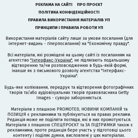
РЕКЛАМА НА САЙТІ
ПРО ПРОЄКТ
ПОЛІТИКА КОНФІДЕНЦІЙНОСТІ
ПРАВИЛА ВИКОРИСТАННЯ МАТЕРІАЛІВ УП
ПРИНЦИПИ І ПРАВИЛА РОБОТИ УП
Використання матеріалів сайту лише за умови посилання (для
інтернет-видань - гіперпосилання) на "Економічну правду".
Всі матеріали, які розміщені на цьому сайті із посиланням на
агентство
"Інтерфакс-Україна"
, не підлягають подальшому
відтворенню та/чи розповсюдженню в будь-якій формі,
інакше як з письмового дозволу агентства "Інтерфакс-
Україна".
Будь-яке копіювання, передрук та відтворення фотографічних
творів та/або аудіовізуальних творів правовласника Getty
Images - суворо забороняється.
Матеріали з плашкою PROMOTED, НОВИНИ КОМПАНІЙ та
ПОЗИЦІЯ є рекламними та публікуються на правах реклами.
Редакція може не поділяти погляди, які в них промотуються.
Матеріали з плашкою СПЕЦПРОЄКТ та ЗА ПІДТРИМКИ також є
рекламними, проте редакція бере участь у підготовці цього
контенту і поділяє думки, висловлені у цих матеріалах.