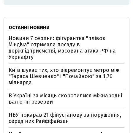
ОСТАННІ НОВИНИ
Новини 7 серпня: фігурантка "плівок
Міндіча" отримала посаду в
держпідприємстві, масована атака РФ на
Укрнафту
Київ шукає тих, хто відремонтує метро між
"Тараса Шевченко" і "Почайною" за 1,76
мільярда
В Україні за місяць скоротилися міжнародні
валютні резерви
НБУ покарав 21 фінустанову за порушення,
серед них Райффайзен