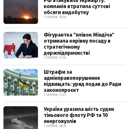
РФ атакувала Укрнафту:
компанія втратила суттєві
обсяги видобутку
7 СЕРПНЯ, 16:50
Фігурантка "плівок Міндіча"
отримала керівну посаду в
стратегічному
держпідприємстві
7 СЕРПНЯ, 17:10
Штрафи за
адмінправопорушення
підвищать: уряд подав до Ради
законопроєкт
7 СЕРПНЯ, 11:23
Україна уразила шість суден
тіньового флоту РФ та 10
енерговузлів
7 СЕРПНЯ, 18:10