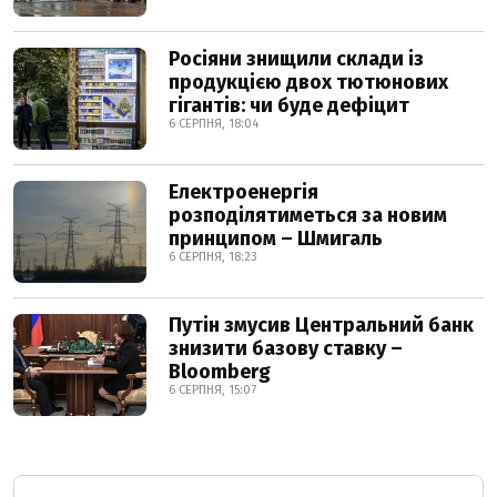
Росіяни знищили склади із
продукцією двох тютюнових
гігантів: чи буде дефіцит
6 СЕРПНЯ, 18:04
Електроенергія
розподілятиметься за новим
принципом – Шмигаль
6 СЕРПНЯ, 18:23
Путін змусив Центральний банк
знизити базову ставку –
Bloomberg
6 СЕРПНЯ, 15:07