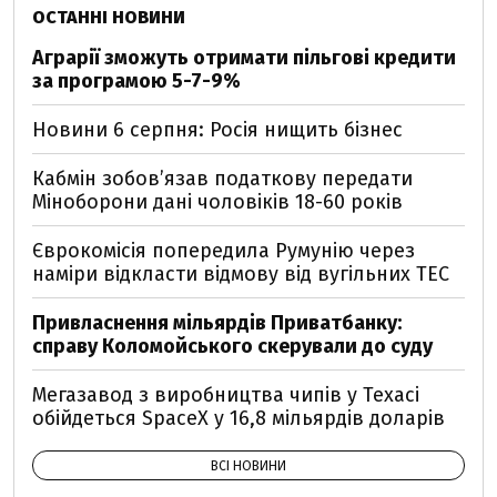
ОСТАННІ НОВИНИ
Аграрії зможуть отримати пільгові кредити
за програмою 5-7-9%
Новини 6 серпня: Росія нищить бізнес
Кабмін зобовʼязав податкову передати
Міноборони дані чоловіків 18-60 років
Єврокомісія попередила Румунію через
наміри відкласти відмову від вугільних ТЕС
Привласнення мільярдів Приватбанку:
справу Коломойського скерували до суду
Мегазавод з виробництва чипів у Техасі
обійдеться SpaceX у 16,8 мільярдів доларів
ВСІ НОВИНИ