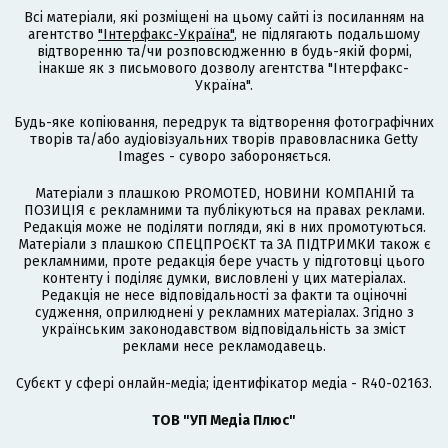
Всі матеріали, які розміщені на цьому сайті із посиланням на
агентство
"Інтерфакс-Україна"
, не підлягають подальшому
відтворенню та/чи розповсюдженню в будь-якій формі,
інакше як з письмового дозволу агентства "Інтерфакс-
Україна".
Будь-яке копіювання, передрук та відтворення фотографічних
творів та/або аудіовізуальних творів правовласника Getty
Images - суворо забороняється.
Матеріали з плашкою PROMOTED, НОВИНИ КОМПАНІЙ та
ПОЗИЦІЯ є рекламними та публікуються на правах реклами.
Редакція може не поділяти погляди, які в них промотуються.
Матеріали з плашкою СПЕЦПРОЄКТ та ЗА ПІДТРИМКИ також є
рекламними, проте редакція бере участь у підготовці цього
контенту і поділяє думки, висловлені у цих матеріалах.
Редакція не несе відповідальності за факти та оціночні
судження, оприлюднені у рекламних матеріалах. Згідно з
українським законодавством відповідальність за зміст
реклами несе рекламодавець.
Cубєкт у сфері онлайн-медіа; ідентифікатор медіа - R40-02163.
ТОВ "УП Медіа Плюс"