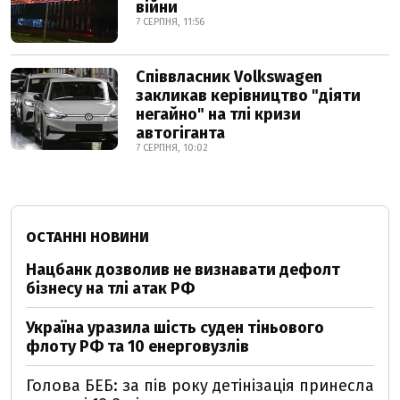
війни
7 СЕРПНЯ, 11:56
Співвласник Volkswagen
закликав керівництво "діяти
негайно" на тлі кризи
автогіганта
7 СЕРПНЯ, 10:02
ОСТАННІ НОВИНИ
Нацбанк дозволив не визнавати дефолт
бізнесу на тлі атак РФ
Україна уразила шість суден тіньового
флоту РФ та 10 енерговузлів
Голова БЕБ: за пів року детінізація принесла