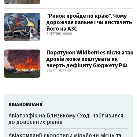
"Ринок пройде по краю". Чому
дорожчає пальне і чи вистачить
його на АЗС
6 СЕРПНЯ, 06:00
Порятунок Wildberries після атак
дронів може коштувати як
чверть дефіциту бюджету РФ
5 СЕРПНЯ, 19:50
АВІАКОМПАНІЇ
Авіатрафік на Близькому Сході наблизився
до довоєнних рівнів
Авіакомпанії скоротили мільйони місць та