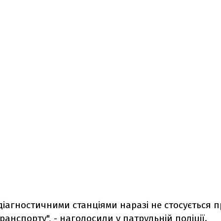
діагностичними станціями наразі не стосується 
ранспорту", - наголосили у патрульній поліції.