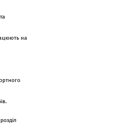
та
рацюють на
ортного
ів.
розділ