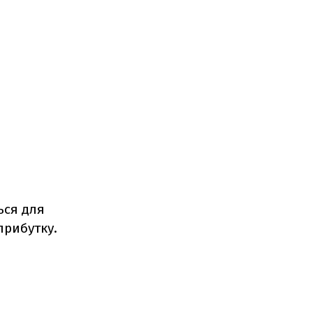
ься для
прибутку.