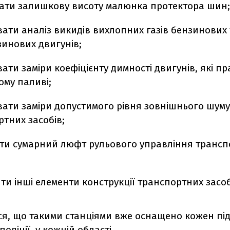
ати залишкову висоту малюнка протектора шин;
ати аналіз викидів вихлопних газів бензинових 
зинових двигунів;
ати заміри коефіцієнту димності двигунів, які п
ому паливі;
вати заміри допустимого рівня зовнішнього шуму
тних засобів;
ти сумарний люфт рульового управління трансп
ти інші елементи конструкції транспортних засоб
ся, що такими станціями вже оснащено кожен під
оліції, у кожній області.