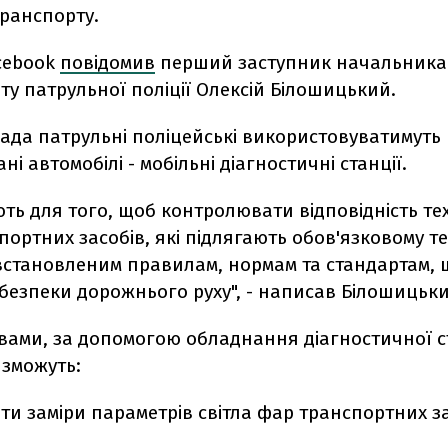
транспорту.
acebook
повідомив
перший заступник начальника
у патрульної поліції Олексій Білошицький.
пада патрульні поліцейські використовуватимуть
ні автомобілі - мобільні діагностичні станції.
ть для того, щоб контролювати відповідність те
портних засобів, які підлягають обов'язковому т
встановленим правилам, нормам та стандартам, 
безпеки дорожнього руху", - написав Білошицьки
вами, за допомогою обладнання діагностичної с
 зможуть:
и заміри параметрів світла фар транспортних за