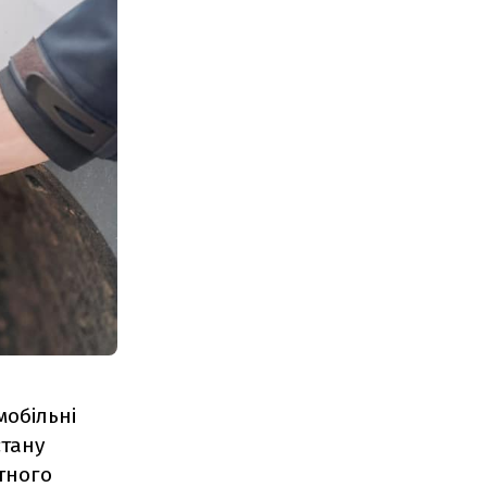
мобільні
стану
атного