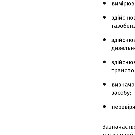
вимірюв
здійснюв
газобен
здійснюв
дизельн
здійсню
транспор
визнача
засобу;
перевіря
Зазначаєть
патрульної п