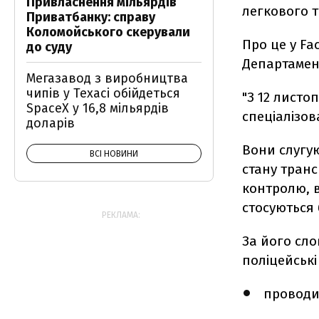
Привласнення мільярдів
легкового 
Приватбанку: справу
Коломойського скерували
Про це у F
до суду
Департамент
Мегазавод з виробництва
чипів у Техасі обійдеться
"З 12 листо
SpaceX у 16,8 мільярдів
спеціалізова
доларів
Вони слугую
ВСІ НОВИНИ
стану транс
контролю, 
стосуються 
РЕКЛАМА:
За його сло
поліцейські
проводит