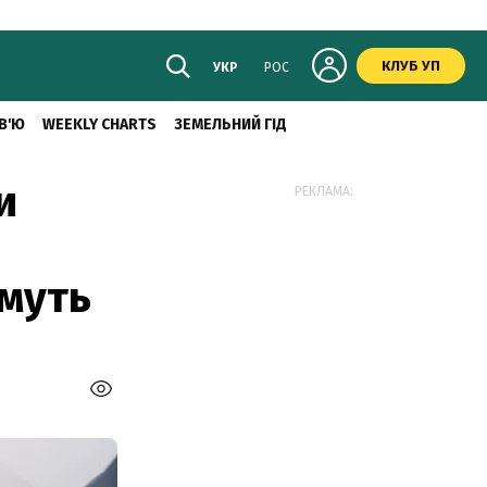
КЛУБ УП
УКР
РОС
В'Ю
WEEKLY CHARTS
ЗЕМЕЛЬНИЙ ГІД
и
РЕКЛАМА:
имуть