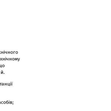
хнічного
ехнічному
що
й.
танції
собів;