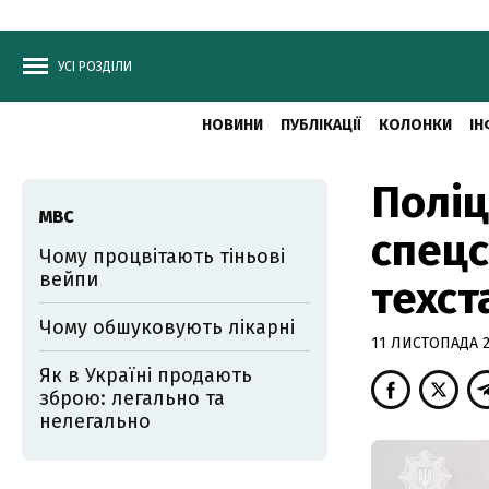
УСІ РОЗДІЛИ
НОВИНИ
ПУБЛІКАЦІЇ
КОЛОНКИ
ІН
Поліц
МВС
спецс
Чому процвітають тіньові
вейпи
техст
Чому обшуковують лікарні
11 ЛИСТОПАДА 20
Як в Україні продають
зброю: легально та
нелегально