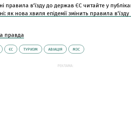
і правила в'їзду до держав ЄС читайте у публікац
ні: як нова хвиля епідемії змінить правила в'їзду
а правда
ЄС
ТУРИЗМ
АВІАЦІЯ
МЗС
РЕКЛАМА: