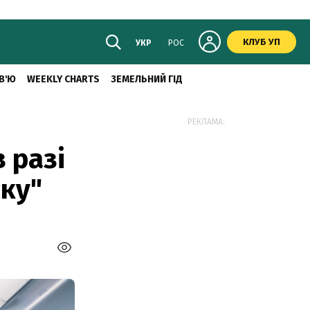
КЛУБ УП
УКР
РОС
В'Ю
WEEKLY CHARTS
ЗЕМЕЛЬНИЙ ГІД
РЕКЛАМА:
в разі
ку"