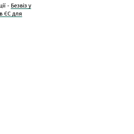
ії -
Безвіз у
 в ЄС для