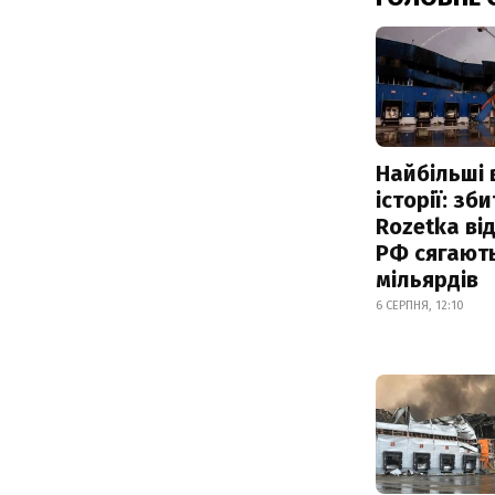
Найбільші 
історії: зб
Rozetka від
РФ сягают
мільярдів
6 СЕРПНЯ, 12:10