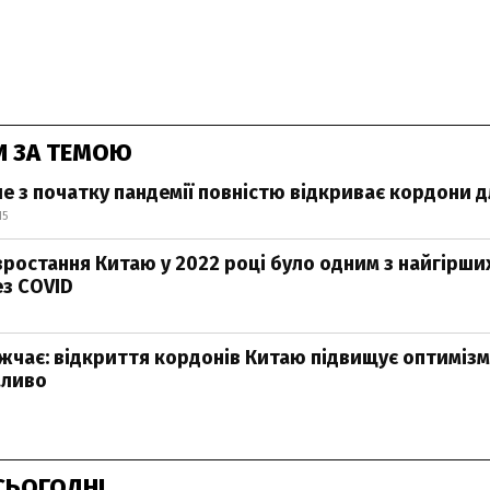
И ЗА ТЕМОЮ
е з початку пандемії повністю відкриває кордони д
15
зростання Китаю у 2022 році було одним з найгірши
ез COVID
чає: відкриття кордонів Китаю підвищує оптиміз
аливо
СЬОГОДНІ