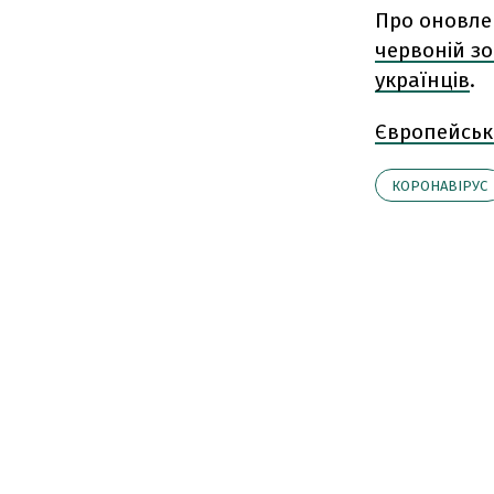
Про оновлен
червоній зо
українців
.
Європейськ
КОРОНАВІРУС