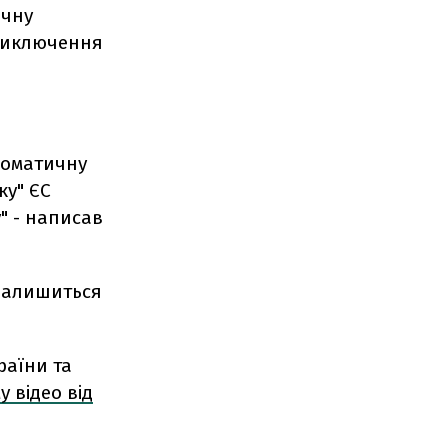
ичну
 виключення
ломатичну
ку" ЄС
" - написав
залишиться
раїни та
у відео від