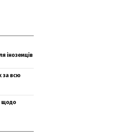
ля іноземців
х за всю
м щодо