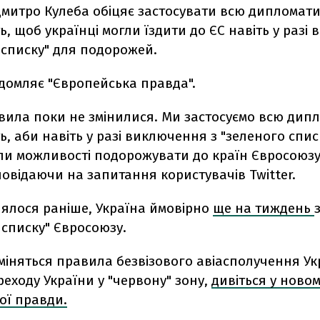
Дмитро Кулеба обіцяє застосувати всю дипломат
ь, щоб українці могли їздити до ЄС навіть у разі
 списку" для подорожей.
домляє "Європейська правда".
авила поки не змінилися. Ми застосуємо всю дип
ь, аби навіть у разі виключення з "зеленого спис
али можливості подорожувати до країн Євросоюзу
повідаючи на запитання користувачів Twitter.
лялося раніше, Україна ймовірно
ще на тиждень
 списку" Євросоюзу.
зміняться правила безвізового авіасполучення Ук
ереходу України у "червону" зону,
дивіться у новом
ої правди.