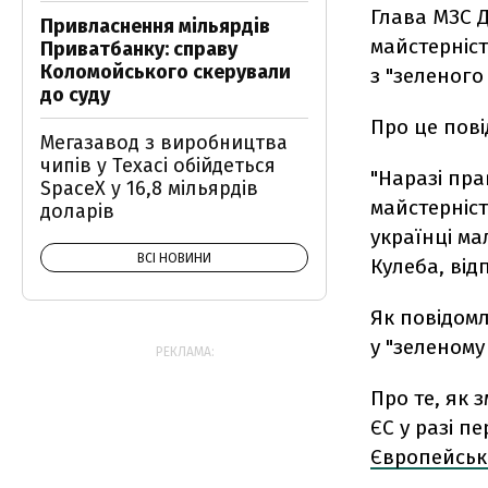
Глава МЗС 
Привласнення мільярдів
майстерніст
Приватбанку: справу
Коломойського скерували
з "зеленого
до суду
Про це пові
Мегазавод з виробництва
чипів у Техасі обійдеться
"Наразі пр
SpaceX у 16,8 мільярдів
майстерніст
доларів
українці м
ВСІ НОВИНИ
Кулеба, від
Як повідом
у "зеленому
РЕКЛАМА:
Про те, як 
ЄС у разі п
Європейськ