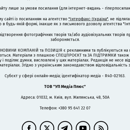
айту лише за умови посилання (для інтернет-видань - гіперпосиланн
му сайті із посиланням на агентство
"Інтерфакс-Україна"
, не підля
 будь-якій формі, інакше як з письмового дозволу агентства "Ін
відтворення фотографічних творів та/або аудіовізуальних творів п
забороняється.
НОВИНИ КОМПАНІЙ та ПОЗИЦІЯ є рекламними та публікуються на п
туються. Матеріали з плашкою СПЕЦПРОЄКТ та ЗА ПІДТРИМКИ також
 і поділяє думки, висловлені у цих матеріалах. Редакція не несе ві
атеріалах. Згідно з українським законодавством відповідальність 
Cубєкт у сфері онлайн-медіа; ідентифікатор медіа - R40-02163.
ТОВ "УП Медіа Плюс"
Адреса: 01032, м. Київ, вул. Жилянська, 48, 50А
Телефон: +380 95 641 22 07