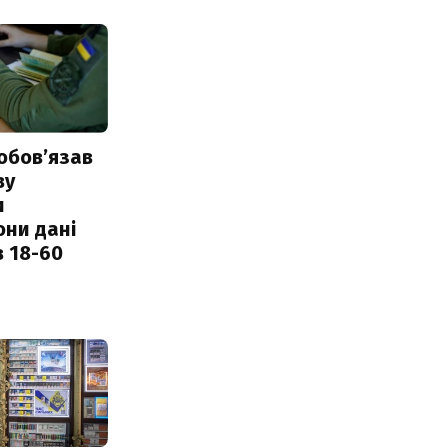
обовʼязав
ву
и
они дані
в 18-60