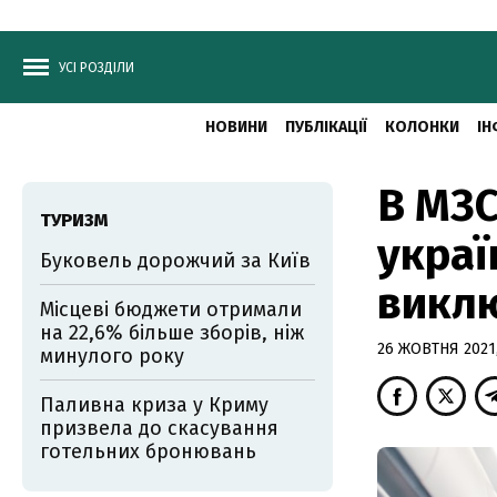
УСІ РОЗДІЛИ
НОВИНИ
ПУБЛІКАЦІЇ
КОЛОНКИ
ІН
В МЗС
ТУРИЗМ
украї
Буковель дорожчий за Київ
виклю
Місцеві бюджети отримали
на 22,6% більше зборів, ніж
26 ЖОВТНЯ 2021,
минулого року
Паливна криза у Криму
призвела до скасування
готельних бронювань