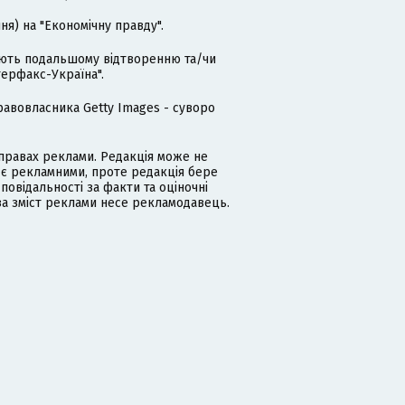
я) на "Економічну правду".
гають подальшому відтворенню та/чи
терфакс-Україна".
равовласника Getty Images - суворо
равах реклами. Редакція може не
 є рекламними, проте редакція бере
дповідальності за факти та оціночні
за зміст реклами несе рекламодавець.