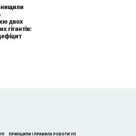
 знищили
з
єю двох
х гігантів:
дефіцит
УП
ПРИНЦИПИ І ПРАВИЛА РОБОТИ УП