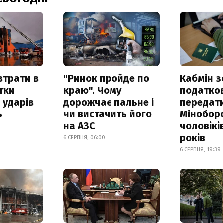
втрати в
"Ринок пройде по
Кабмін з
итки
краю". Чому
податко
 ударів
дорожчає пальне і
передат
ь
чи вистачить його
Мінобор
на АЗС
чоловікі
років
6 СЕРПНЯ, 06:00
6 СЕРПНЯ, 19:39