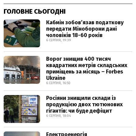
ГОЛОВНЕ СЬОГОДНІ
Кабмін зобовʼязав податкову
передати Міноборони дані
чоловіків 18-60 років
6 СЕРПНЯ, 19:39
Ворог знищив 400 тисяч
квадратних метрів складських
приміщень за місяць – Forbes
Ukraine
6 СЕРПНЯ, 16:50
Росіяни знищили склади із
продукцією двох тютюнових
гігантів: чи буде дефіцит
6 СЕРПНЯ, 18:04
Електроенергія