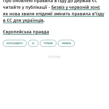
Про оновлені правила в'їзду до держав ЄС
читайте у публікації -
Безвіз у червоній зоні:
як нова хвиля епідемії змінить правила в'їзду
в ЄС для українців
.
Європейська правда
КОРОНАВІРУС
ЄС
ТУРИЗМ
УКРАЇНА
РЕКЛАМА: