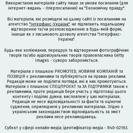
Використання матеріалів сайту лише за умови посилання (для
інтернет-видань - гіперпосилання) на "Економічну правду".
Всі матеріали, які розміщені на цьому сайті із посиланням на
агентство
"Інтерфакс-Україна"
, не підлягають подальшому
відтворенню та/чи розповсюдженню в будь-якій формі,
інакше як з письмового дозволу агентства "Інтерфакс-
Україна".
Будь-яке копіювання, передрук та відтворення фотографічних
творів та/або аудіовізуальних творів правовласника Getty
Images - суворо забороняється.
Матеріали з плашкою PROMOTED, НОВИНИ КОМПАНІЙ та
ПОЗИЦІЯ є рекламними та публікуються на правах реклами.
Редакція може не поділяти погляди, які в них промотуються.
Матеріали з плашкою СПЕЦПРОЄКТ та ЗА ПІДТРИМКИ також є
рекламними, проте редакція бере участь у підготовці цього
контенту і поділяє думки, висловлені у цих матеріалах.
Редакція не несе відповідальності за факти та оціночні
судження, оприлюднені у рекламних матеріалах. Згідно з
українським законодавством відповідальність за зміст
реклами несе рекламодавець.
Cубєкт у сфері онлайн-медіа; ідентифікатор медіа - R40-02163.