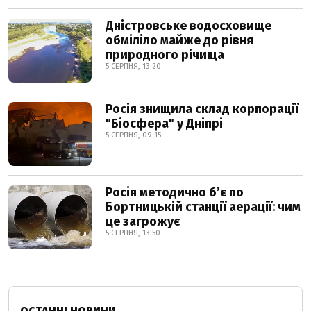
Дністровське водосховище
обміліло майже до рівня
природного річища
5 СЕРПНЯ, 13:20
Росія знищила склад корпорації
"Біосфера" у Дніпрі
5 СЕРПНЯ, 09:15
Росія методично б’є по
Бортницькій станції аерації: чим
це загрожує
5 СЕРПНЯ, 13:50
ОСТАННІ НОВИНИ