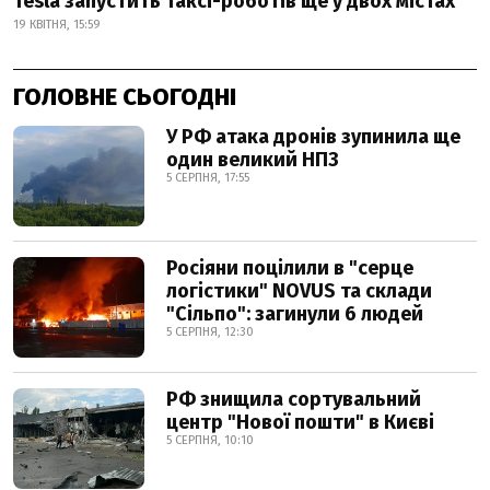
Tesla запустить таксі-роботів ще у двох містах
19 КВІТНЯ, 15:59
ГОЛОВНЕ СЬОГОДНІ
У РФ атака дронів зупинила ще
один великий НПЗ
5 СЕРПНЯ, 17:55
Росіяни поцілили в "серце
логістики" NOVUS та склади
"Сільпо": загинули 6 людей
5 СЕРПНЯ, 12:30
РФ знищила сортувальний
центр "Нової пошти" в Києві
5 СЕРПНЯ, 10:10