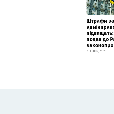
Штрафи з
адмінправ
підвищать:
подав до Р
законопро
7 СЕРПНЯ, 11:23