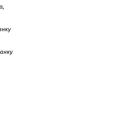
а,
анку
анку