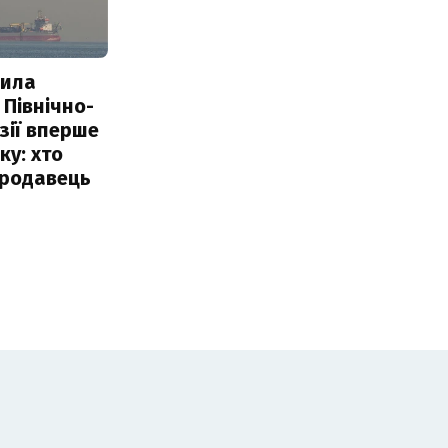
пила
 Північно-
Азії вперше
ку: хто
продавець