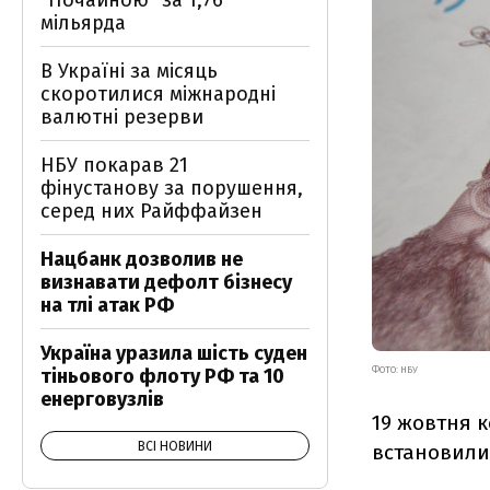
"Почайною" за 1,76
мільярда
В Україні за місяць
скоротилися міжнародні
валютні резерви
НБУ покарав 21
фінустанову за порушення,
серед них Райффайзен
Нацбанк дозволив не
визнавати дефолт бізнесу
на тлі атак РФ
Україна уразила шість суден
ФОТО: НБУ
тіньового флоту РФ та 10
енерговузлів
19 жовтня к
ВСІ НОВИНИ
встановилися