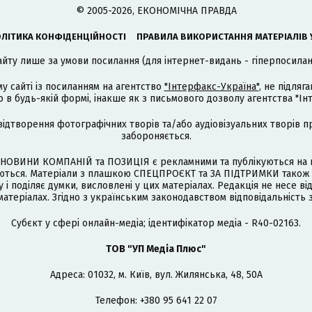
© 2005-2026, ЕКОНОМІЧНА ПРАВДА
ЛІТИКА КОНФІДЕНЦІЙНОСТІ
ПРАВИЛА ВИКОРИСТАННЯ МАТЕРІАЛІВ 
айту лише за умови посилання (для інтернет-видань - гіперпосиланн
му сайті із посиланням на агентство
"Інтерфакс-Україна"
, не підля
 будь-якій формі, інакше як з письмового дозволу агентства "Ін
відтворення фотографічних творів та/або аудіовізуальних творів п
забороняється.
НОВИНИ КОМПАНІЙ та ПОЗИЦІЯ є рекламними та публікуються на п
туються. Матеріали з плашкою СПЕЦПРОЄКТ та ЗА ПІДТРИМКИ також
 і поділяє думки, висловлені у цих матеріалах. Редакція не несе ві
атеріалах. Згідно з українським законодавством відповідальність 
Cубєкт у сфері онлайн-медіа; ідентифікатор медіа - R40-02163.
ТОВ "УП Медіа Плюс"
Адреса: 01032, м. Київ, вул. Жилянська, 48, 50А
Телефон: +380 95 641 22 07