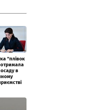
ка "плівок
 отримала
посаду в
чному
приємстві