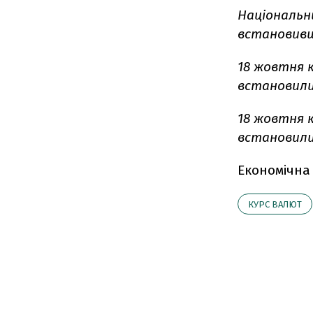
Національн
встановивши
18 жовтня 
встановилися
18 жовтня 
встановилися
Економічна
КУРС ВАЛЮТ