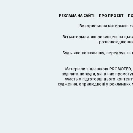
РЕКЛАМА НА САЙТІ
ПРО ПРОЄКТ
ПО
Використання матеріалів с
Всі матеріали, які розміщені на цьо
розповсюдженню в
Будь-яке копіювання, передрук та 
Матеріали з плашкою PROMOTED, 
поділяти погляди, які в них промо
участь у підготовці цього контенту
судження, оприлюднені у рекламних м