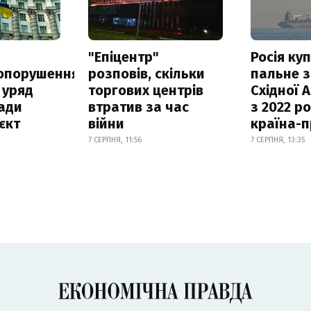
а
"Епіцентр"
Росія ку
опорушення
розповів, скільки
пальне з
 уряд
торгових центрів
Східної 
ади
втратив за час
з 2022 ро
єкт
війни
країна-
7 СЕРПНЯ, 11:56
7 СЕРПНЯ, 13:35