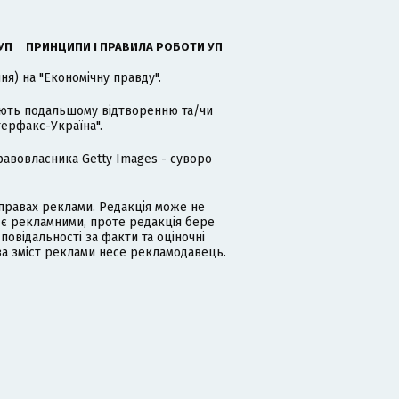
УП
ПРИНЦИПИ І ПРАВИЛА РОБОТИ УП
я) на "Економічну правду".
гають подальшому відтворенню та/чи
терфакс-Україна".
равовласника Getty Images - суворо
равах реклами. Редакція може не
 є рекламними, проте редакція бере
дповідальності за факти та оціночні
за зміст реклами несе рекламодавець.