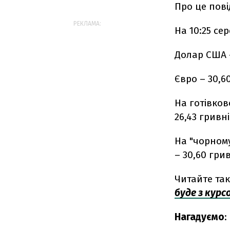
Про це пов
РЕКЛАМА:
На 10:25 се
Долар США —
Євро – 30,60
На готівков
26,43 гривн
На "чорному
– 30,60 грив
Читайте та
буде з курс
Нагадуємо
: