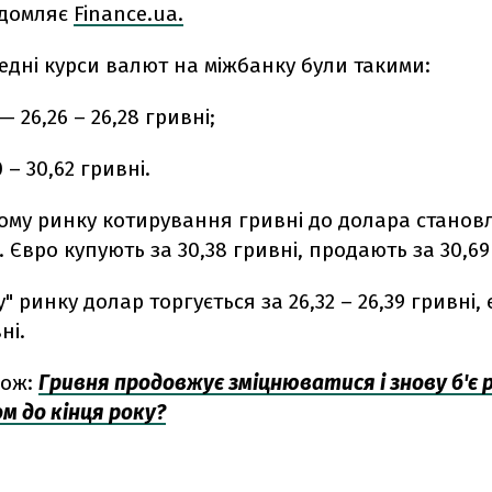
ідомляє
Finance.ua.
редні курси валют на міжбанку були такими:
 26,26 – 26,28 гривні;
 – 30,62 гривні.
ому ринку котирування гривні до долара становл
і. Євро купують за 30,38 гривні, продають за 30,69
" ринку долар торгується за 26,32 – 26,39 гривні, 
ні.
кож:
Гривня продовжує зміцнюватися і знову б'є 
ом до кінця року?