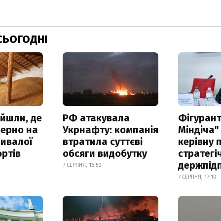
СЬОГОДНІ
айшли, де
РФ атакувала
Фігурант
зерно на
Укрнафту: компанія
Міндіча"
ривалої
втратила суттєві
керівну 
ртів
обсяги видобутку
стратегі
держпід
7 СЕРПНЯ, 16:50
7 СЕРПНЯ, 17:10