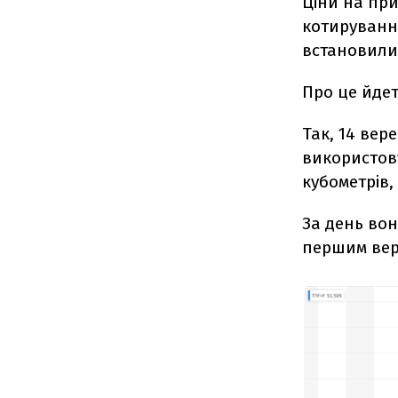
Ціни на при
котирування
встановилис
Про це йде
Так, 14 вер
використову
кубометрів,
За день вон
першим вере