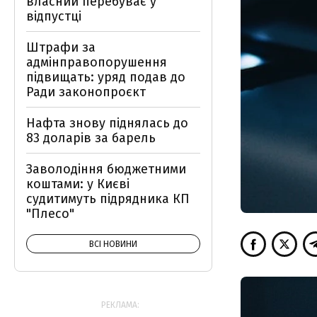
власний перебуває у
відпустці
Штрафи за
адмінправопорушення
підвищать: уряд подав до
Ради законопроєкт
Нафта знову піднялась до
83 доларів за барель
Заволодіння бюджетними
коштами: у Києві
судитимуть підрядника КП
"Плесо"
ВСІ НОВИНИ
РЕКЛАМА: