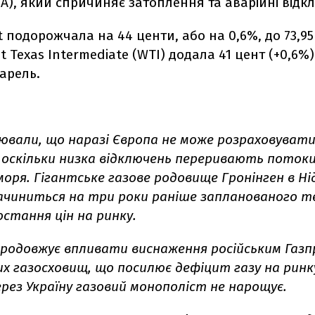
ША), який спричиняє затоплення та аварійні відк
 подорожчала на 44 центи, або на 0,6%, до 73,95
t Texas Intermediate (WTI) додала 41 цент (+0,6%)
арель.
нювали, що наразі Європа не може розраховувати
 оскільки низка відключень переривають потоки
моря. Гігантське газове родовище Гронінген в Ні
зачиниться на три роки раніше запланованого те
стання цін на ринку.
продовжує впливати виснаження російським Газп
их газосховищ, що посилює дефіцит газу на ринк
рез Україну газовий монополіст не нарощує.