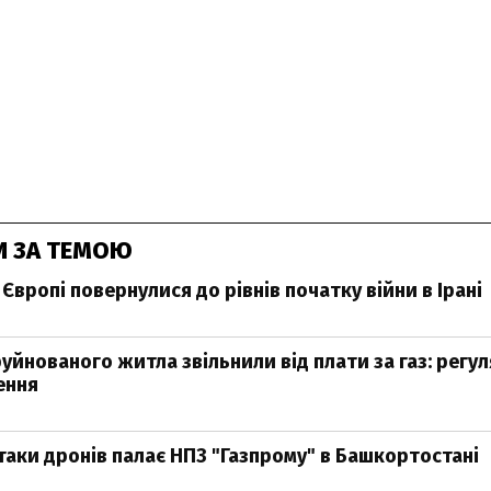
И ЗА ТЕМОЮ
у Європі повернулися до рівнів початку війни в Ірані
руйнованого житла звільнили від плати за газ: регу
ення
атаки дронів палає НПЗ "Газпрому" в Башкортостані