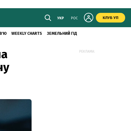
КЛУБ УП
УКР
РОС
В'Ю
WEEKLY CHARTS
ЗЕМЕЛЬНИЙ ГІД
на
РЕКЛАМА:
чу