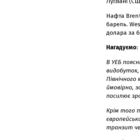
Луїзіані (С
Нафта Brent
барель. Wes
долара за б
Нагадуємо
:
В УЕБ пояс
видобуток,
Північного 
ймовірно, 
посилює зро
Крім того 
європейськ
транзит че