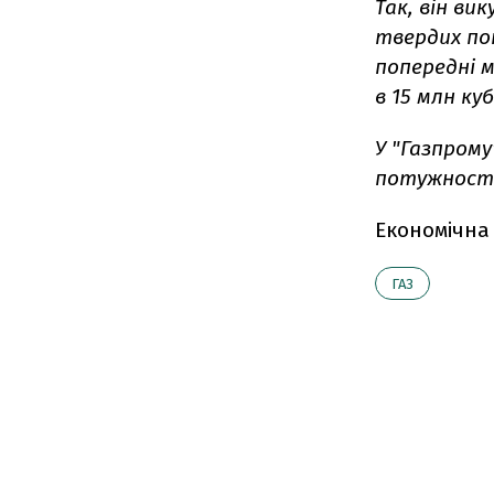
Так, він ви
твердих пот
попередні м
в 15 млн ку
У "Газпрому
потужностей
Економічна
ГАЗ