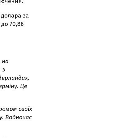
лючення.
 долара за
 до 70,86
 на
 з
дерландах,
рміну. Це
ромом своїх
у. Водночас