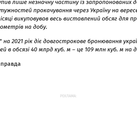
купив лише незначну частину із запропонованих
ужностей прокачування через Україну на вересе
ісяці викуповував весь виставлений обсяг для п
бометрів на добу.
" на 2021 рік діє довгострокове бронювання укра
 в обсязі 40 млрд куб. м – це 109 млн куб. м на д
 правда
РЕКЛАМА: