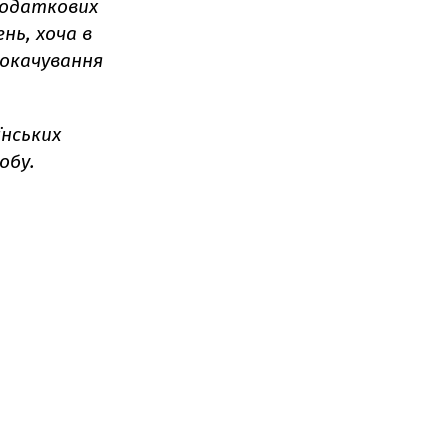
 додаткових
нь, хоча в
рокачування
їнських
обу.