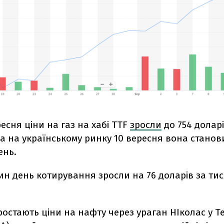
есня ціни на газ на хабі TTF
зросли
до 754 доларі
 а на українському ринку 10 вересня вона станов
ень.
ин день котирування зросли на 76 доларів за ти
зростають ціни на нафту через ураган НІколас у Те