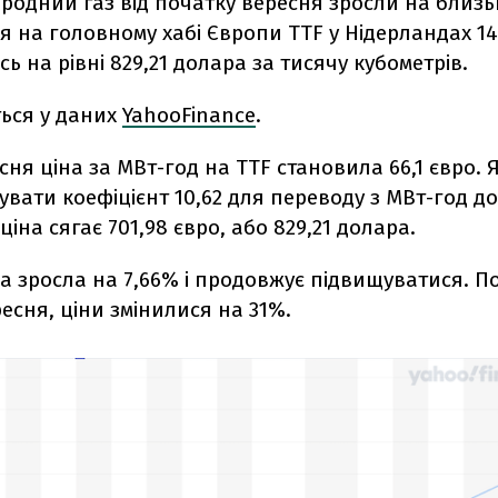
родний газ від початку вересня зросли на близь
 на головному хабі Європи TTF у Нідерландах 1
ь на рівні 829,21 долара за тисячу кубометрів.
ться у даних
YahooFinance
.
есня ціна за МВт-год на TTF становила 66,1 євро.
вати коефіцієнт 10,62 для переводу з МВт-год до
 ціна сягає 701,98 євро, або 829,21 долара.
а зросла на 7,66% і продовжує підвищуватися. П
сня, ціни змінилися на 31%.