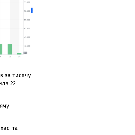
в за тисячу
ила 22
сячу
хасі та