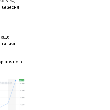
ко 31%,
4 вересня
 Якщо
 тисячі
орівняно з