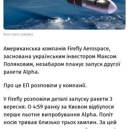
ФОТО: FIREFLY AEROSPACE
Американська компанія Firefly Aerospace,
заснована українським інвестором Максом
Поляковим, незабаром планує запуск другої
ракети Alpha.
Про це ЕП розповіли у компанії.
У Firefly розповіли деталі запуску ракети 3
вересня. О 4:59 ранку за Києвом відбулося
перше льотне випробування Alpha. Політ
носія тривав близько трьох хвилин. За цей