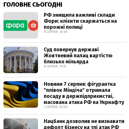
ГОЛОВНЕ СЬОГОДНІ
РФ знищила важливі склади
Фори: клієнти скаржаться на
порожні полиці
8 СЕРПНЯ, 10:40
Суд повернув державі
Жовтневий палац вартістю
близько мільярда
8 СЕРПНЯ, 15:15
Новини 7 серпня: фігурантка
"плівок Міндіча" отримала
посаду в держпідприємстві,
масована атака РФ на Укрнафту
7 СЕРПНЯ, 20:00
Нацбанк дозволив не визнавати
дефолт бізнесу на тлі атак РФ