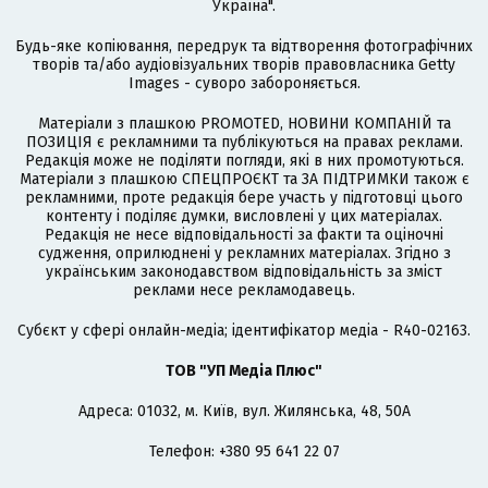
Україна".
Будь-яке копіювання, передрук та відтворення фотографічних
творів та/або аудіовізуальних творів правовласника Getty
Images - суворо забороняється.
Матеріали з плашкою PROMOTED, НОВИНИ КОМПАНІЙ та
ПОЗИЦІЯ є рекламними та публікуються на правах реклами.
Редакція може не поділяти погляди, які в них промотуються.
Матеріали з плашкою СПЕЦПРОЄКТ та ЗА ПІДТРИМКИ також є
рекламними, проте редакція бере участь у підготовці цього
контенту і поділяє думки, висловлені у цих матеріалах.
Редакція не несе відповідальності за факти та оціночні
судження, оприлюднені у рекламних матеріалах. Згідно з
українським законодавством відповідальність за зміст
реклами несе рекламодавець.
Cубєкт у сфері онлайн-медіа; ідентифікатор медіа - R40-02163.
ТОВ "УП Медіа Плюс"
Адреса: 01032, м. Київ, вул. Жилянська, 48, 50А
Телефон: +380 95 641 22 07