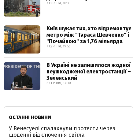
7 СЕРПНЯ, 18:33
Київ шукає тих, хто відремонтує
метро між "Тараса Шевченко" і
"Почайною" за 1,76 мільярда
7 СЕРПНЯ, 19:55
В Україні не залишилося жодної
неушкодженої електростанції –
Зеленський
8 СЕРПНЯ, 14:10
ОСТАННІ НОВИНИ
У Венесуелі спалахнули протести через
щоденні відключення світла