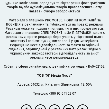
Будь-яке копіювання, передрук та відтворення фотографічних
творів та/або аудіовізуальних творів правовласника Getty
Images - суворо забороняється.
Матеріали з плашкою PROMOTED, НОВИНИ КОМПАНІЙ та
ПОЗИЦІЯ є рекламними та публікуються на правах реклами.
Редакція може не поділяти погляди, які в них промотуються.
Матеріали з плашкою СПЕЦПРОЄКТ та ЗА ПІДТРИМКИ також є
рекламними, проте редакція бере участь у підготовці цього
контенту і поділяє думки, висловлені у цих матеріалах.
Редакція не несе відповідальності за факти та оціночні
судження, оприлюднені у рекламних матеріалах. Згідно з
українським законодавством відповідальність за зміст
реклами несе рекламодавець.
Cубєкт у сфері онлайн-медіа; ідентифікатор медіа - R40-02163.
ТОВ "УП Медіа Плюс"
Адреса: 01032, м. Київ, вул. Жилянська, 48, 50А
Телефон: +380 95 641 22 07