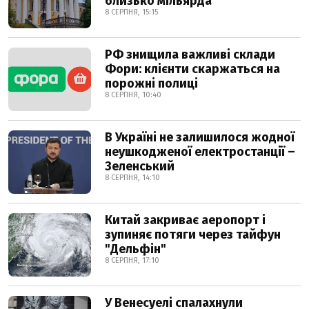
близько мільярда
8 СЕРПНЯ, 15:15
РФ знищила важливі склади
Фори: клієнти скаржаться на
порожні полиці
8 СЕРПНЯ, 10:40
В Україні не залишилося жодної
неушкодженої електростанції –
Зеленський
8 СЕРПНЯ, 14:10
Китай закриває аеропорт і
зупиняє потяги через тайфун
"Дельфін"
8 СЕРПНЯ, 17:10
У Венесуелі спалахнули