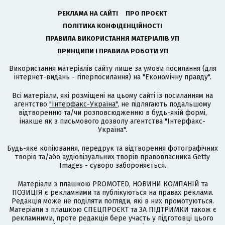
РЕКЛАМА НА САЙТІ
ПРО ПРОЄКТ
ПОЛІТИКА КОНФІДЕНЦІЙНОСТІ
ПРАВИЛА ВИКОРИСТАННЯ МАТЕРІАЛІВ УП
ПРИНЦИПИ І ПРАВИЛА РОБОТИ УП
Використання матеріалів сайту лише за умови посилання (для
інтернет-видань - гіперпосилання) на "Економічну правду".
Всі матеріали, які розміщені на цьому сайті із посиланням на
агентство
"Інтерфакс-Україна"
, не підлягають подальшому
відтворенню та/чи розповсюдженню в будь-якій формі,
інакше як з письмового дозволу агентства "Інтерфакс-
Україна".
Будь-яке копіювання, передрук та відтворення фотографічних
творів та/або аудіовізуальних творів правовласника Getty
Images - суворо забороняється.
Матеріали з плашкою PROMOTED, НОВИНИ КОМПАНІЙ та
ПОЗИЦІЯ є рекламними та публікуються на правах реклами.
Редакція може не поділяти погляди, які в них промотуються.
Матеріали з плашкою СПЕЦПРОЄКТ та ЗА ПІДТРИМКИ також є
рекламними, проте редакція бере участь у підготовці цього