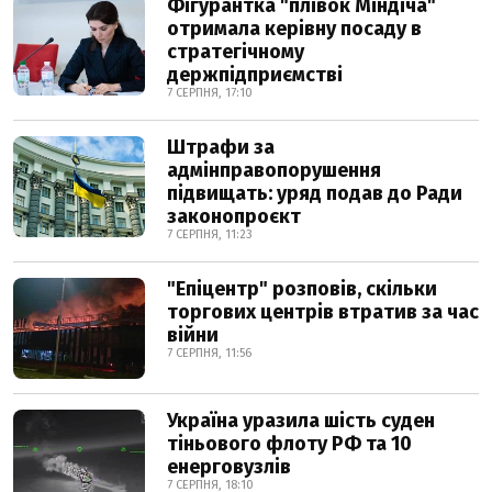
Фігурантка "плівок Міндіча"
отримала керівну посаду в
стратегічному
держпідприємстві
7 СЕРПНЯ, 17:10
Штрафи за
адмінправопорушення
підвищать: уряд подав до Ради
законопроєкт
7 СЕРПНЯ, 11:23
"Епіцентр" розповів, скільки
торгових центрів втратив за час
війни
7 СЕРПНЯ, 11:56
Україна уразила шість суден
тіньового флоту РФ та 10
енерговузлів
7 СЕРПНЯ, 18:10