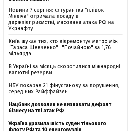
Новини 7 серпня: фігурантка "плівок
Міндіча" отримала посаду в
держпідприємстві, масована атака РФ на
Укрнафту
Київ шукає тих, хто відремонтує метро між
"Тараса Шевченко" і "Почайною" за 1,76
мільярда
В Україні за місяць скоротилися міжнародні
валютні резерви
НБУ покарав 21 фінустанову за порушення,
серед них Райффайзен
Нацбанк дозволив не визнавати дефолт
бізнесу на тлі атак РФ
Україна уразила шість суден тіньового
флоту РФ та 10 енерговузлів