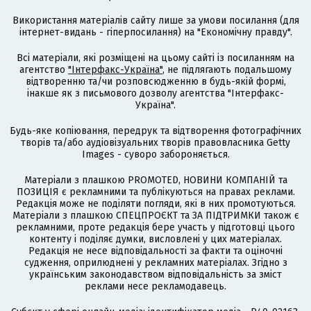
Використання матеріалів сайту лише за умови посилання (для
інтернет-видань - гіперпосилання) на "Економічну правду".
Всі матеріали, які розміщені на цьому сайті із посиланням на
агентство
"Інтерфакс-Україна"
, не підлягають подальшому
відтворенню та/чи розповсюдженню в будь-якій формі,
інакше як з письмового дозволу агентства "Інтерфакс-
Україна".
Будь-яке копіювання, передрук та відтворення фотографічних
творів та/або аудіовізуальних творів правовласника Getty
Images - суворо забороняється.
Матеріали з плашкою PROMOTED, НОВИНИ КОМПАНІЙ та
ПОЗИЦІЯ є рекламними та публікуються на правах реклами.
Редакція може не поділяти погляди, які в них промотуються.
Матеріали з плашкою СПЕЦПРОЄКТ та ЗА ПІДТРИМКИ також є
рекламними, проте редакція бере участь у підготовці цього
контенту і поділяє думки, висловлені у цих матеріалах.
Редакція не несе відповідальності за факти та оціночні
судження, оприлюднені у рекламних матеріалах. Згідно з
українським законодавством відповідальність за зміст
реклами несе рекламодавець.