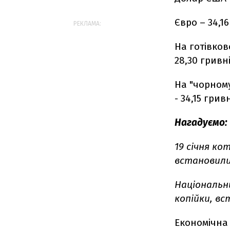
Євро – 34,16
РЕКЛАМА:
На готівков
28,30 гривн
На "чорному"
- 34,15 гривн
Нагадуємо:
19 січня ко
встановились
Національн
копійки, вст
Економічна