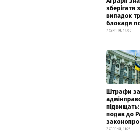
Аграрії зн
зберігати 
випадок т
блокади по
7 СЕРПНЯ, 14:00
Штрафи з
адмінправ
підвищать:
подав до Р
законопро
7 СЕРПНЯ, 11:23