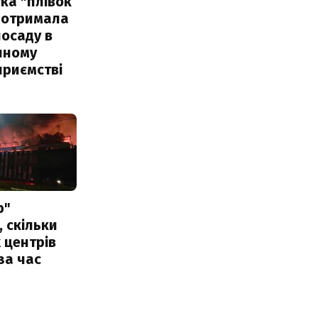
ка "плівок
 отримала
посаду в
чному
приємстві
р"
, скільки
 центрів
за час