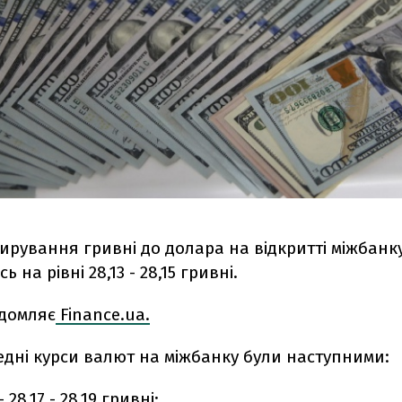
тирування гривні до долара на відкритті міжбанк
 на рівні 28,13 - 28,15 гривні.
ідомляє
Finance.ua.
редні курси валют на міжбанку були наступними:
28,17 - 28,19 гривні;