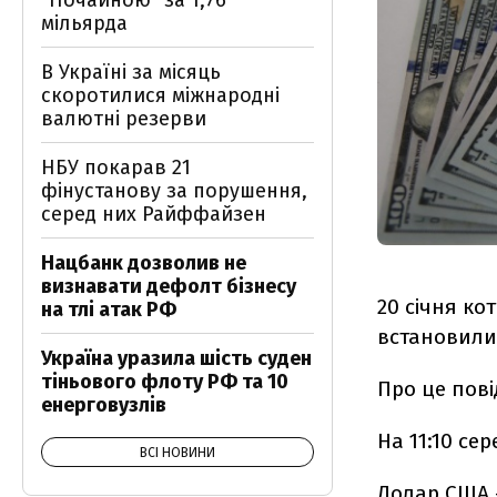
"Почайною" за 1,76
мільярда
В Україні за місяць
скоротилися міжнародні
валютні резерви
НБУ покарав 21
фінустанову за порушення,
серед них Райффайзен
Нацбанк дозволив не
визнавати дефолт бізнесу
20 січня ко
на тлі атак РФ
встановились
Україна уразила шість суден
тіньового флоту РФ та 10
Про це пов
енерговузлів
На 11:10 се
ВСІ НОВИНИ
Долар США - 