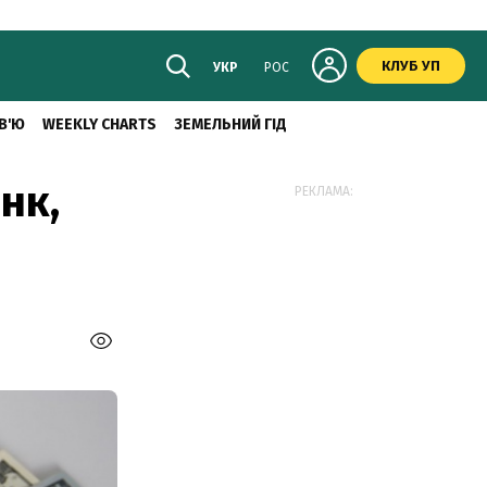
КЛУБ УП
УКР
РОС
В'Ю
WEEKLY CHARTS
ЗЕМЕЛЬНИЙ ГІД
нк,
РЕКЛАМА: