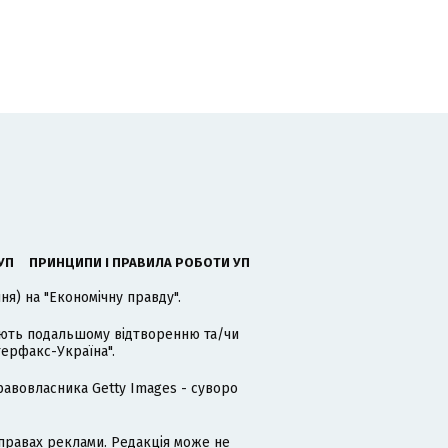
УП
ПРИНЦИПИ І ПРАВИЛА РОБОТИ УП
я) на "Економічну правду".
гають подальшому відтворенню та/чи
терфакс-Україна".
равовласника Getty Images - суворо
равах реклами. Редакція може не