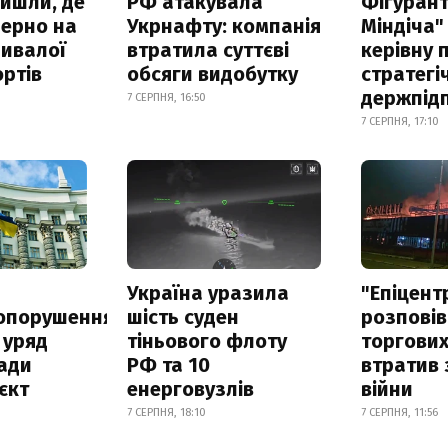
айшли, де
РФ атакувала
Фігурант
зерно на
Укрнафту: компанія
Міндіча"
ривалої
втратила суттєві
керівну 
ртів
обсяги видобутку
стратегі
держпід
7 СЕРПНЯ, 16:50
7 СЕРПНЯ, 17:10
а
Україна уразила
"Епіцент
опорушення
шість суден
розповів
 уряд
тіньового флоту
торгових
ади
РФ та 10
втратив 
єкт
енерговузлів
війни
7 СЕРПНЯ, 18:10
7 СЕРПНЯ, 11:56