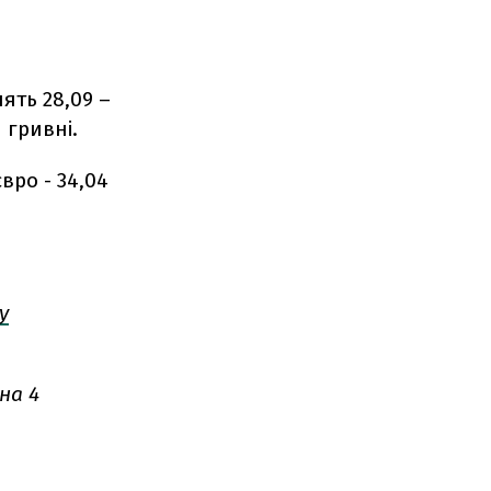
ять 28,09 –
 гривні.
євро - 34,04
у
на 4