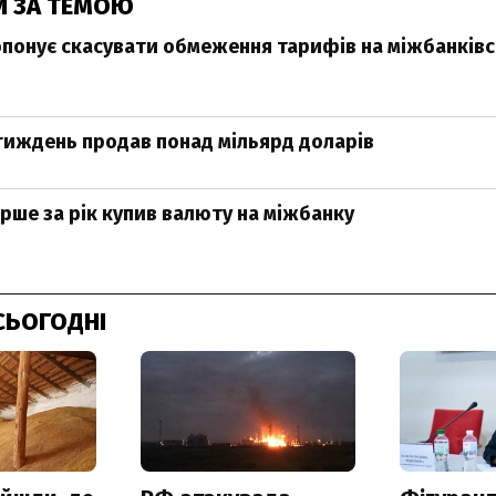
И ЗА ТЕМОЮ
понує скасувати обмеження тарифів на міжбанків
тиждень продав понад мільярд доларів
рше за рік купив валюту на міжбанку
СЬОГОДНІ