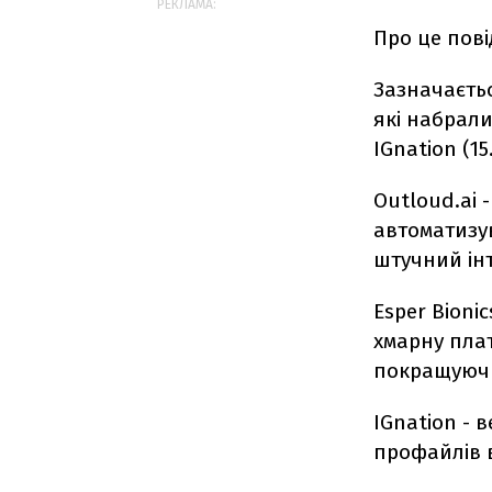
РЕКЛАМА:
Про це пов
Зазначаєтьс
які набрали 
IGnation
(15
Outloud.ai 
автоматизув
штучний інт
Esper Bioni
хмарну плат
покращуючи
IGnation - 
профайлів 