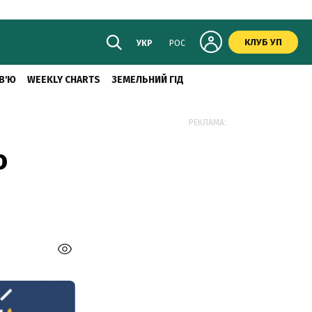
КЛУБ УП
УКР
РОС
В'Ю
WEEKLY CHARTS
ЗЕМЕЛЬНИЙ ГІД
РЕКЛАМА:
о