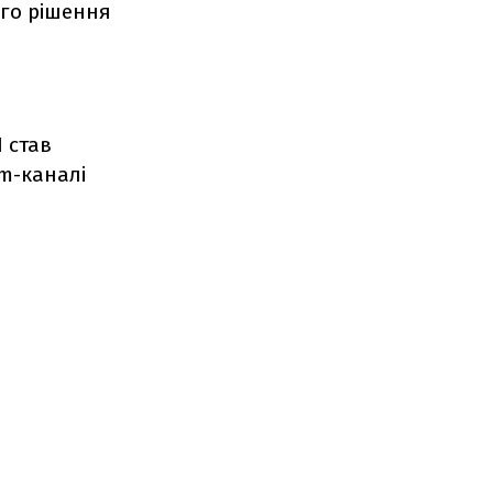
го рішення
 став
am-каналі