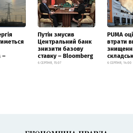
ргія
Путін змусив
PUMA оц
тиметься
Центральний банк
втрати в
знизити базову
знищення
 –
ставку – Bloomberg
складськ
6 СЕРПНЯ, 15:07
6 СЕРПНЯ, 14:00