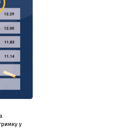
а
тримку у