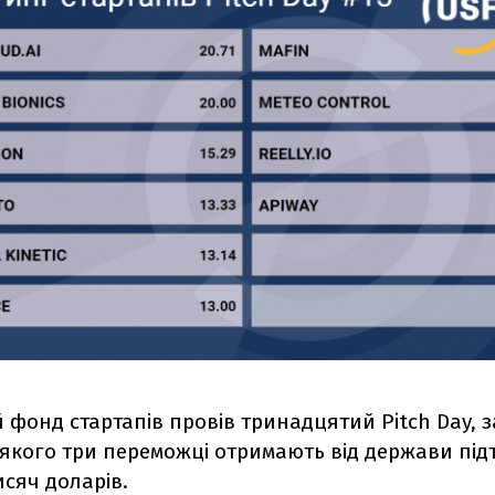
 фонд стартапів провів тринадцятий Pitch Day, з
якого три переможці отримають від держави під
исяч доларів.