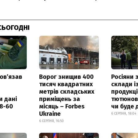
СЬОГОДНІ
овʼязав
Ворог знищив 400
Росіяни
тисяч квадратних
склади і
метрів складських
продукці
и дані
приміщень за
тютюнови
18-60
місяць – Forbes
чи буде 
Ukraine
6 СЕРПНЯ, 18:04
6 СЕРПНЯ, 16:50