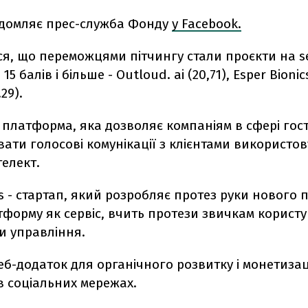
ідомляє прес-служба Фонду
у Facebook.
я, що переможцями пітчингу стали проєкти на se
15 балів і більше - Outloud. ai
(20,71),
Esper Bionic
.29).
- платформа, яка дозволяє компаніям в сфері гос
ати голосові комунікації з клієнтами використо
елект.
cs - стартап, який розробляє протез руки нового п
форму як сервіс, вчить протези звичкам користу
 управління.
веб-додаток для органічного розвитку і монетизац
в соціальних мережах.