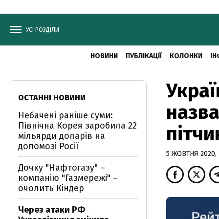
УСІ РОЗДІЛИ
НОВИНИ
ПУБЛІКАЦІЇ
КОЛОНКИ
ІН
Украї
ОСТАННІ НОВИНИ
назва
Небачені раніше суми:
Північна Корея заробила 22
пітчи
мільярди доларів на
допомозі Росії
5 ЖОВТНЯ 2020, 
Дочку "Нафтогазу" –
компанію "Газмережі" –
очолить Кіндер
Через атаки РФ