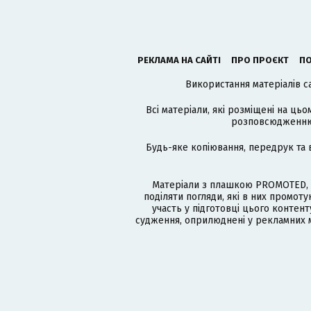
РЕКЛАМА НА САЙТІ
ПРО ПРОЄКТ
ПО
Використання матеріалів с
Всі матеріали, які розміщені на цьо
розповсюдженню в
Будь-яке копіювання, передрук та 
Матеріали з плашкою PROMOTED, 
поділяти погляди, які в них промо
участь у підготовці цього контенту
судження, оприлюднені у рекламних м