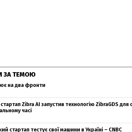
И ЗА ТЕМОЮ
оює на два фронти
стартап Zibra AI запустив технологію ZibraGDS для 
еальному часі
ий стартап тестує свої машини в Україні – CNBC