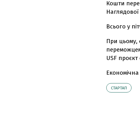
Кошти пере
Наглядової
Всього у пі
При цьому, 
переможцем 
USF проєкт 
Економічна
СТАРТАП