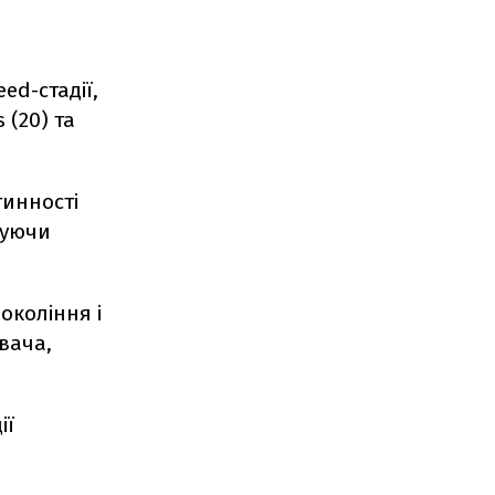
ed-стадії,
s
(20)
та
тинності
вуючи
окоління і
вача,
ії