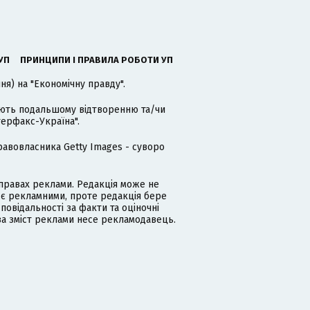
УП
ПРИНЦИПИ І ПРАВИЛА РОБОТИ УП
я) на "Економічну правду".
гають подальшому відтворенню та/чи
терфакс-Україна".
равовласника Getty Images - суворо
равах реклами. Редакція може не
 є рекламними, проте редакція бере
дповідальності за факти та оціночні
за зміст реклами несе рекламодавець.