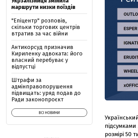
Укрзалізниця змінила
маршрути низки поїздів
"Епіцентр" розповів,
скільки торгових центрів
втратив за час війни
Антикорсуд призначив
Кириленку адвоката: його
власний перебуває у
відпустці
Штрафи за
адмінправопорушення
підвищать: уряд подав до
Ради законопроєкт
ВСІ НОВИНИ
Український
підсумками 
розмірі 50 т