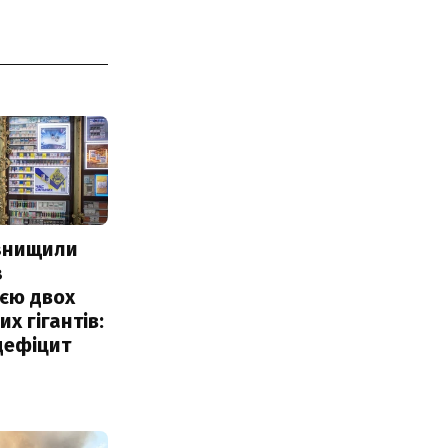
 знищили
з
єю двох
х гігантів:
дефіцит