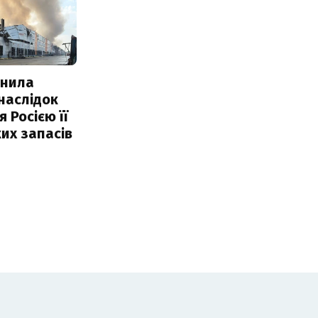
інила
наслідок
 Росією її
их запасів