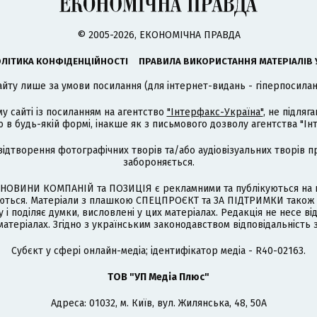
© 2005-2026, ЕКОНОМІЧНА ПРАВДА
ЛІТИКА КОНФІДЕНЦІЙНОСТІ
ПРАВИЛА ВИКОРИСТАННЯ МАТЕРІАЛІВ 
айту лише за умови посилання (для інтернет-видань - гіперпосиланн
му сайті із посиланням на агентство
"Інтерфакс-Україна"
, не підля
 будь-якій формі, інакше як з письмового дозволу агентства "Ін
відтворення фотографічних творів та/або аудіовізуальних творів п
забороняється.
НОВИНИ КОМПАНІЙ та ПОЗИЦІЯ є рекламними та публікуються на п
туються. Матеріали з плашкою СПЕЦПРОЄКТ та ЗА ПІДТРИМКИ також
 і поділяє думки, висловлені у цих матеріалах. Редакція не несе ві
атеріалах. Згідно з українським законодавством відповідальність 
Cубєкт у сфері онлайн-медіа; ідентифікатор медіа - R40-02163.
ТОВ "УП Медіа Плюс"
Адреса: 01032, м. Київ, вул. Жилянська, 48, 50А