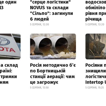
ще один
"серце логістики"
водосхо
ПЗ
NOVUS та склади
обміліло
"Сільпо": загинули
рівня пр
6 людей
річища
5 СЕРПНЯ, 12:30
5 СЕРПНЯ, 13:20
а склад
Росія методично б’є
Росіяни 
раїні:
по Бортницькій
знищил
атримки
станції аерації: чим
логістич
нням
це загрожує
Intertop 
5 СЕРПНЯ, 13:50
5 СЕРПНЯ, 15:25