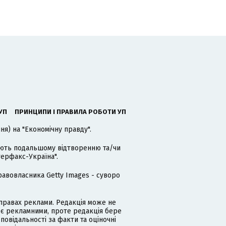
УП
ПРИНЦИПИ І ПРАВИЛА РОБОТИ УП
я) на "Економічну правду".
гають подальшому відтворенню та/чи
терфакс-Україна".
равовласника Getty Images - суворо
равах реклами. Редакція може не
 є рекламними, проте редакція бере
дповідальності за факти та оціночні