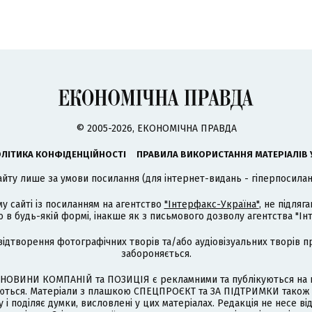
© 2005-2026, ЕКОНОМІЧНА ПРАВДА
ЛІТИКА КОНФІДЕНЦІЙНОСТІ
ПРАВИЛА ВИКОРИСТАННЯ МАТЕРІАЛІВ 
айту лише за умови посилання (для інтернет-видань - гіперпосиланн
му сайті із посиланням на агентство
"Інтерфакс-Україна"
, не підля
 будь-якій формі, інакше як з письмового дозволу агентства "Ін
відтворення фотографічних творів та/або аудіовізуальних творів п
забороняється.
НОВИНИ КОМПАНІЙ та ПОЗИЦІЯ є рекламними та публікуються на п
туються. Матеріали з плашкою СПЕЦПРОЄКТ та ЗА ПІДТРИМКИ також
 і поділяє думки, висловлені у цих матеріалах. Редакція не несе ві