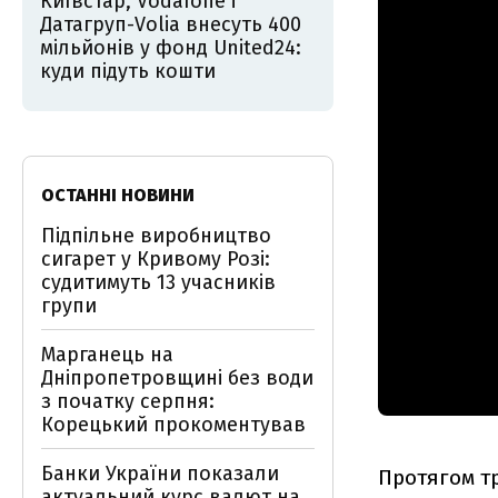
Київстар, Vodafone і
Датагруп-Volia внесуть 400
мільйонів у фонд United24:
куди підуть кошти
ОСТАННІ НОВИНИ
Підпільне виробництво
сигарет у Кривому Розі:
судитимуть 13 учасників
групи
Марганець на
Дніпропетровщині без води
з початку серпня:
Корецький прокоментував
Банки України показали
Протягом тр
актуальний курс валют на