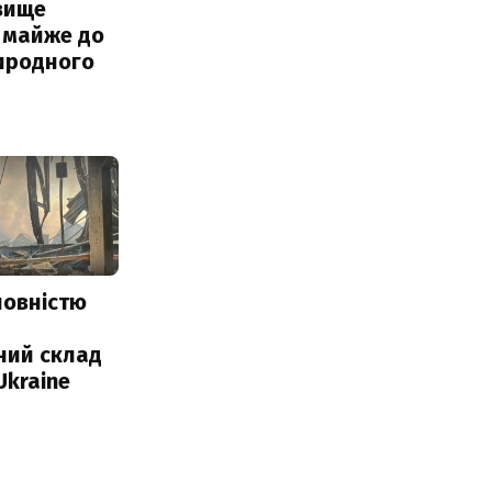
вище
 майже до
иродного
повністю
и
ний склад
Ukraine