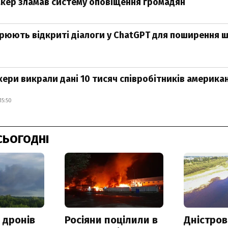
хакер зламав систему оповіщення громадян
рюють відкриті діалоги у ChatGPT для поширення 
3
акери викрали дані 10 тисяч співробітників америка
15:50
СЬОГОДНІ
 дронів
Росіяни поцілили в
Дністров