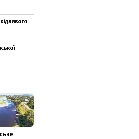
шкідливого
нської
ське