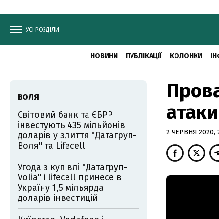
УСІ РОЗДІЛИ
НОВИНИ
ПУБЛІКАЦІЇ
КОЛОНКИ
ІН
Прова
ВОЛЯ
атаки
Світовий банк та ЄБРР
інвестують 435 мільйонів
2 ЧЕРВНЯ 2020, 
доларів у злиття "Датагруп-
Воля" та Lifecell
Угода з купівлі "Датагруп-
Volia" і lifecell принесе в
Україну 1,5 мільярда
доларів інвестицій