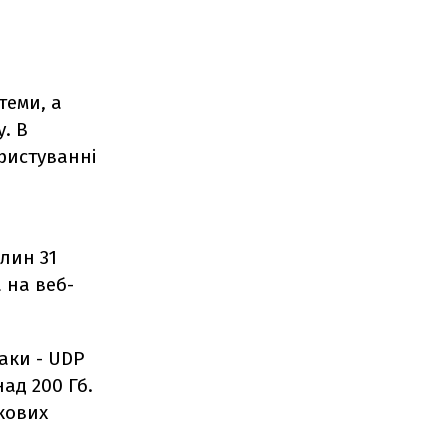
теми, а
. В
ористуванні
илин 31
 на веб-
аки - UDP
ад 200 Гб.
кових