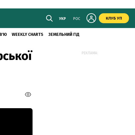
КЛУБ УП
УКР
РОС
В'Ю
WEEKLY CHARTS
ЗЕМЕЛЬНИЙ ГІД
рської
РЕКЛАМА: