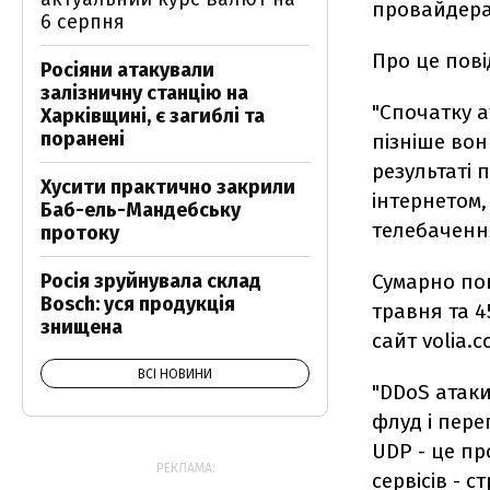
провайдера 
6 серпня
Про це пов
Росіяни атакували
залізничну станцію на
"Спочатку а
Харківщині, є загиблі та
поранені
пізніше вон
результаті 
Хусити практично закрили
інтернетом
Баб-ель-Мандебську
телебачення
протоку
Сумарно пов
Росія зруйнувала склад
Bosch: уся продукція
травня та 4
знищена
сайт volia.
ВСІ НОВИНИ
"DDoS атаки
флуд і пере
UDP - це п
РЕКЛАМА:
сервісів - с