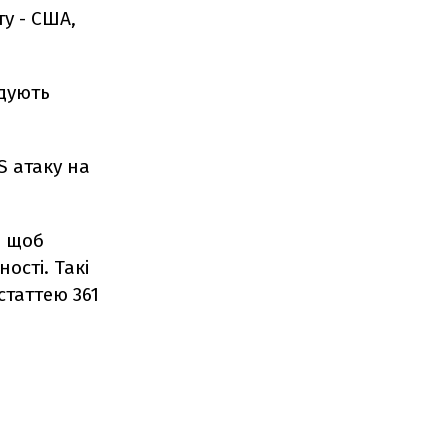
ту - США,
ідують
S атаку на
, щоб
ості. Такі
статтею 361