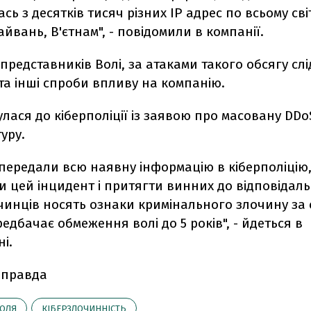
сь з десятків тисяч різних IP адрес по всьому сві
айвань, В'єтнам", - повідомили в компанії.
представників Волі, за атаками такого обсягу сл
а інші спроби впливу на компанію.
лася до кіберполіції із заявою про масовану DDo
уру.
 передали всю наявну інформацію в кіберполіцію
и цей інцидент і притягти винних до відповідальн
очинців носять ознаки кримінального злочину за 
редбачає обмеження волі до 5 років", - йдеться в
і.
 правда
ОЛЯ
КІБЕРЗЛОЧИННІСТЬ