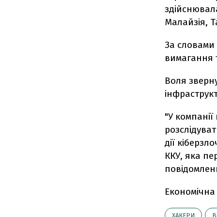
здійснювала
Малайзія, Т
За словами 
вимагання т
Воля зверну
інфраструкт
"У компанії
розслідуват
дії кіберзл
ККУ, яка пе
повідомленн
Економічна
ХАКЕРИ
В