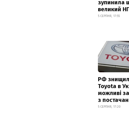
зупинила 
великий Н
5 СЕРПНЯ, 17:55
РФ знищил
Toyota в Ук
можливі з
з постача
5 СЕРПНЯ, 17:20