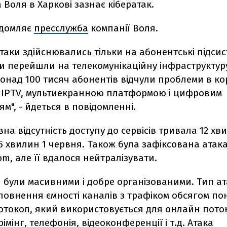
Воля в Харкові зазнає кібератак.
ідомляє
пресслужба
компанії Воля.
таки здійснювались тільки на абонентські підсис
и перейшли на телекомунікаційну інфраструктуру
понад 100 тисяч абонентів відчули проблеми в к
, IPTV, мультиекранною платформою і цифровим
м", - йдеться в повідомленні.
на відсутність доступу до сервісів тривала 12 хв
5 хвилин 1 червня. Також була зафіксована атака
com, але її вдалося нейтралізувати.
 були масивними і добре організованими. Тип ат
повнення ємності каналів з трафіком обсягом пон
ротокол, який використовується для онлайн пото
трімінг, телефонія, відеоконференції і т.д. Атака