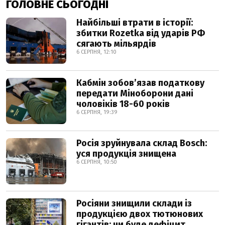
ГОЛОВНЕ СЬОГОДНІ
Найбільші втрати в історії:
збитки Rozetka від ударів РФ
сягають мільярдів
6 СЕРПНЯ, 12:10
Кабмін зобовʼязав податкову
передати Міноборони дані
чоловіків 18-60 років
6 СЕРПНЯ, 19:39
Росія зруйнувала склад Bosch:
уся продукція знищена
6 СЕРПНЯ, 10:50
Росіяни знищили склади із
продукцією двох тютюнових
гігантів: чи буде дефіцит