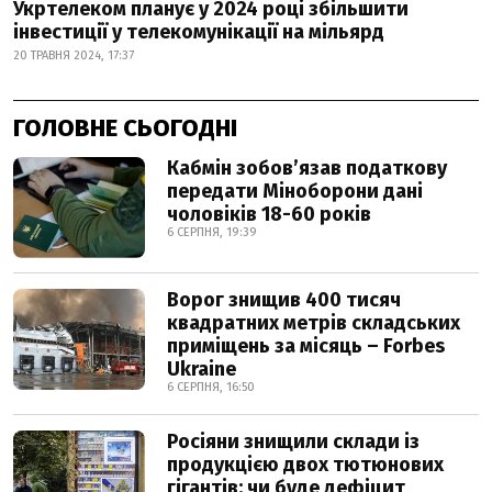
Укртелеком планує у 2024 році збільшити
інвестиції у телекомунікації на мільярд
20 ТРАВНЯ 2024, 17:37
ГОЛОВНЕ СЬОГОДНІ
Кабмін зобовʼязав податкову
передати Міноборони дані
чоловіків 18-60 років
6 СЕРПНЯ, 19:39
Ворог знищив 400 тисяч
квадратних метрів складських
приміщень за місяць – Forbes
Ukraine
6 СЕРПНЯ, 16:50
Росіяни знищили склади із
продукцією двох тютюнових
гігантів: чи буде дефіцит