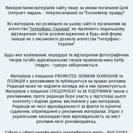
Використання матеріалів сайту лише за умови посилання (для
інтернет-видань - гіперпосилання) на "Економічну правду".
Всі матеріали, які розміщені на цьому сайті із посиланням на
агентство
"Інтерфакс-Україна"
, не підлягають подальшому
відтворенню та/чи розповсюдженню в будь-якій формі,
інакше як з письмового дозволу агентства "Інтерфакс-
Україна".
Будь-яке копіювання, передрук та відтворення фотографічних
творів та/або аудіовізуальних творів правовласника Getty
Images - суворо забороняється.
Матеріали з плашкою PROMOTED, НОВИНИ КОМПАНІЙ та
ПОЗИЦІЯ є рекламними та публікуються на правах реклами.
Редакція може не поділяти погляди, які в них промотуються.
Матеріали з плашкою СПЕЦПРОЄКТ та ЗА ПІДТРИМКИ також є
рекламними, проте редакція бере участь у підготовці цього
контенту і поділяє думки, висловлені у цих матеріалах.
Редакція не несе відповідальності за факти та оціночні
судження, оприлюднені у рекламних матеріалах. Згідно з
українським законодавством відповідальність за зміст
реклами несе рекламодавець.
Cубєкт у сфері онлайн-медіа; ідентифікатор медіа - R40-02163.