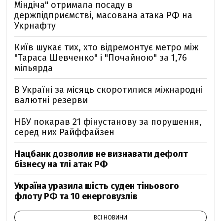
Міндіча" отримала посаду в
держпідприємстві, масована атака РФ на
Укрнафту
Київ шукає тих, хто відремонтує метро між
"Тараса Шевченко" і "Почайною" за 1,76
мільярда
В Україні за місяць скоротилися міжнародні
валютні резерви
НБУ покарав 21 фінустанову за порушення,
серед них Райффайзен
Нацбанк дозволив не визнавати дефолт
бізнесу на тлі атак РФ
Україна уразила шість суден тіньового
флоту РФ та 10 енерговузлів
ВСІ НОВИНИ