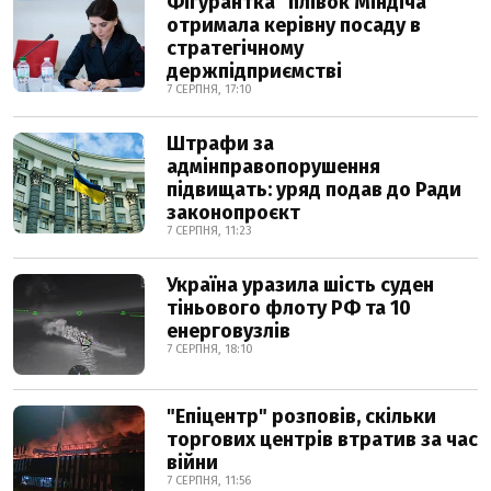
Фігурантка "плівок Міндіча"
отримала керівну посаду в
стратегічному
держпідприємстві
7 СЕРПНЯ, 17:10
Штрафи за
адмінправопорушення
підвищать: уряд подав до Ради
законопроєкт
7 СЕРПНЯ, 11:23
Україна уразила шість суден
тіньового флоту РФ та 10
енерговузлів
7 СЕРПНЯ, 18:10
"Епіцентр" розповів, скільки
торгових центрів втратив за час
війни
7 СЕРПНЯ, 11:56