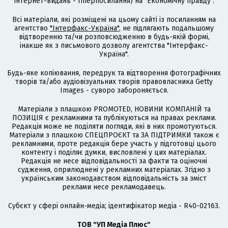
інтернет-видань - гіперпосилання) на "Економічну правду".
Всі матеріали, які розміщені на цьому сайті із посиланням на
агентство
"Інтерфакс-Україна"
, не підлягають подальшому
відтворенню та/чи розповсюдженню в будь-якій формі,
інакше як з письмового дозволу агентства "Інтерфакс-
Україна".
Будь-яке копіювання, передрук та відтворення фотографічних
творів та/або аудіовізуальних творів правовласника Getty
Images - суворо забороняється.
Матеріали з плашкою PROMOTED, НОВИНИ КОМПАНІЙ та
ПОЗИЦІЯ є рекламними та публікуються на правах реклами.
Редакція може не поділяти погляди, які в них промотуються.
Матеріали з плашкою СПЕЦПРОЄКТ та ЗА ПІДТРИМКИ також є
рекламними, проте редакція бере участь у підготовці цього
контенту і поділяє думки, висловлені у цих матеріалах.
Редакція не несе відповідальності за факти та оціночні
судження, оприлюднені у рекламних матеріалах. Згідно з
українським законодавством відповідальність за зміст
реклами несе рекламодавець.
Cубєкт у сфері онлайн-медіа; ідентифікатор медіа - R40-02163.
ТОВ "УП Медіа Плюс"