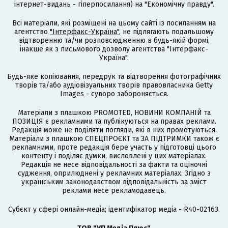
інтернет-видань - гіперпосилання) на "Економічну правду".
Всі матеріали, які розміщені на цьому сайті із посиланням на
агентство
"Інтерфакс-Україна"
, не підлягають подальшому
відтворенню та/чи розповсюдженню в будь-якій формі,
інакше як з письмового дозволу агентства "Інтерфакс-
Україна".
Будь-яке копіювання, передрук та відтворення фотографічних
творів та/або аудіовізуальних творів правовласника Getty
Images - суворо забороняється.
Матеріали з плашкою PROMOTED, НОВИНИ КОМПАНІЙ та
ПОЗИЦІЯ є рекламними та публікуються на правах реклами.
Редакція може не поділяти погляди, які в них промотуються.
Матеріали з плашкою СПЕЦПРОЄКТ та ЗА ПІДТРИМКИ також є
рекламними, проте редакція бере участь у підготовці цього
контенту і поділяє думки, висловлені у цих матеріалах.
Редакція не несе відповідальності за факти та оціночні
судження, оприлюднені у рекламних матеріалах. Згідно з
українським законодавством відповідальність за зміст
реклами несе рекламодавець.
Cубєкт у сфері онлайн-медіа; ідентифікатор медіа - R40-02163.