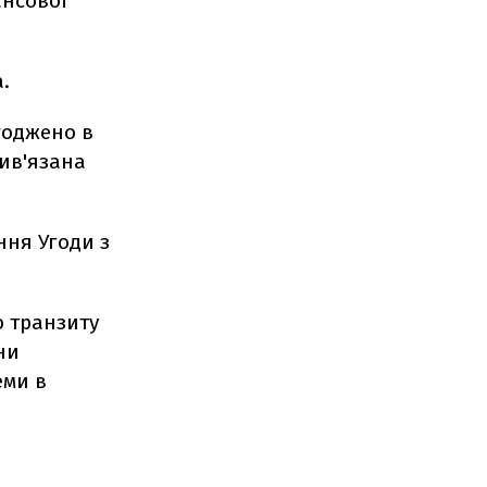
ансової
.
годжено в
рив'язана
ня Угоди з
о транзиту
ни
еми в