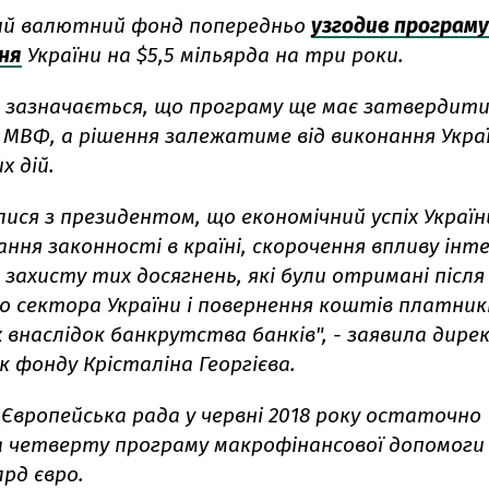
ий валютний фонд попередньо
узгодив програму
ня
України на $5,5 мільярда на три роки.
зазначається, що програму ще має затвердити
 МВФ, а рішення залежатиме від виконання Укра
х дій.
лися з президентом, що економічний успіх Украї
ння законності в країні, скорочення впливу інте
, захисту тих досягнень, які були отримані післ
о сектора України і повернення коштів платник
 внаслідок банкрутства банків", - заявила дире
 фонду Крісталіна Георгієва.
Європейська рада у червні 2018 року остаточно
 четверту програму макрофінансової допомоги 
лрд євро.