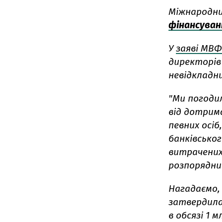
Міжнародн
фінансуван
У
заяві МВФ
директорів
невідкладни
"Ми погоди
від дотрима
певних осіб
банківськог
витрачених
розпорядник
Нагадаємо, 
затвердила
в обсязі 1 м