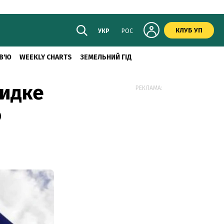
КЛУБ УП
УКР
РОС
В'Ю
WEEKLY CHARTS
ЗЕМЕЛЬНИЙ ГІД
видке
РЕКЛАМА:
о