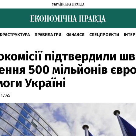
ФРАСТРУКТУРА
ПРАВИЛА ГРИ
ФІНАНСИ
СПЕЦПРОЄКТИ
ІНТЕР
окомісії підтвердили ш
ення 500 мільйонів євр
оги Україні
 17:45