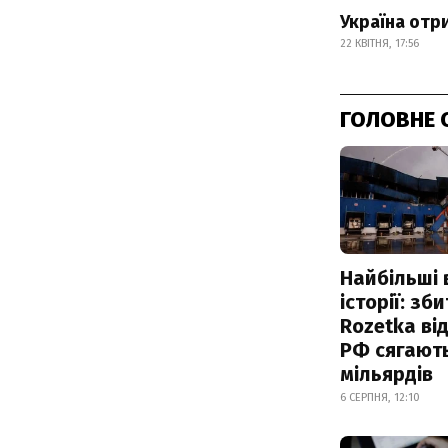
Україна отр
22 КВІТНЯ, 17:56
ГОЛОВНЕ 
Найбільші 
історії: зб
Rozetka від
РФ сягают
мільярдів
6 СЕРПНЯ, 12:10