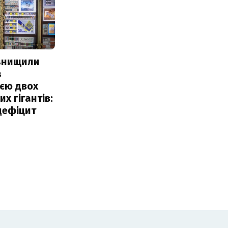
 знищили
з
єю двох
х гігантів:
дефіцит