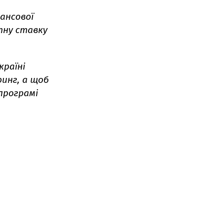
ансової
тну ставку
раїні
инг, а щоб
програмі