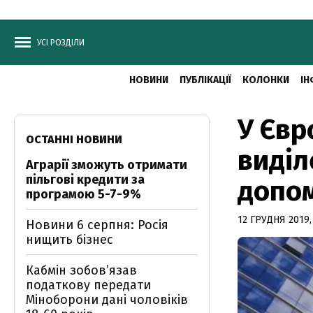
УСІ РОЗДІЛИ
НОВИНИ
ПУБЛІКАЦІЇ
КОЛОНКИ
ІН
У Євр
ОСТАННІ НОВИНИ
виділ
Аграрії зможуть отримати
пільгові кредити за
допом
програмою 5-7-9%
12 ГРУДНЯ 2019,
Новини 6 серпня: Росія
нищить бізнес
Кабмін зобовʼязав
податкову передати
Міноборони дані чоловіків