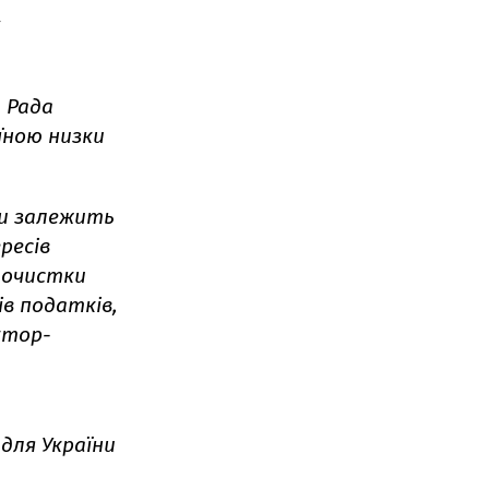
 Рада
їною низки
ни залежить
ресів
я очистки
ів податків,
ктор-
для України