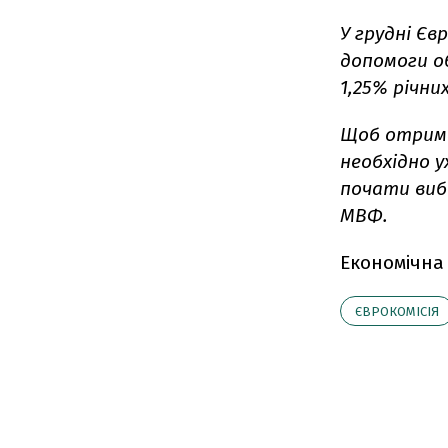
У грудні Єв
допомоги об
1,25% річни
Щоб отрима
необхідно 
почати вибі
МВФ.
Економічна
ЄВРОКОМІСІЯ