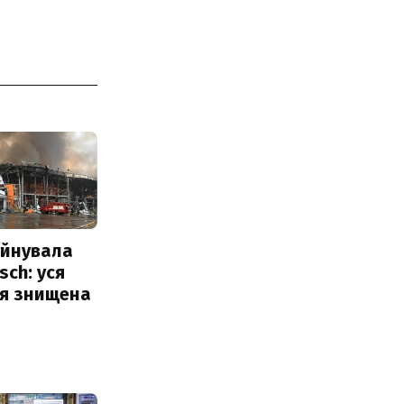
уйнувала
sch: уся
ія знищена