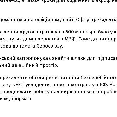
аїна-ЄС, а також кроки для виділення макрофін
ідомляється на офіційному
сайті
Офісу президента
ділення другого траншу на 500 млн євро було уз
осягнутих домовленостей з МВФ. Саме до них і п
сова допомога Євросоюзу.
нський запропонував знайти шляхи для підписан
ьний авіаційний простір.
, президенти обговорили питання безперебійног
 газу в ЄС і укладення нового контракту з РФ. Во
 продовжити роботу над вирішенням цієї пробл
ьому форматі.