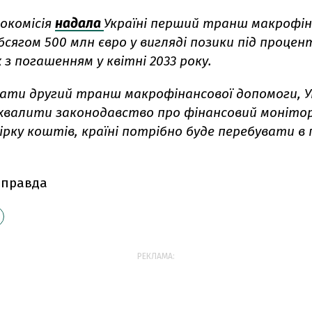
рокомісія
надала
Україні перший транш макрофін
сягом 500 млн євро у вигляді позики під процен
х з погашенням у квітні 2033 року.
ти другий транш макрофінансової допомоги, Ук
ухвалити законодавство про фінансовий монітор
рку коштів, країні потрібно буде перебувати в 
 правда
РЕКЛАМА: