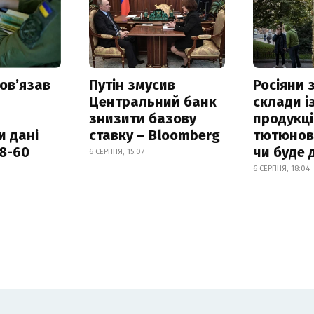
овʼязав
Путін змусив
Росіяни
Центральний банк
склади і
знизити базову
продукці
и дані
ставку – Bloomberg
тютюнови
18-60
чи буде 
6 СЕРПНЯ, 15:07
6 СЕРПНЯ, 18:04