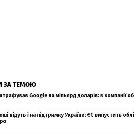
И ЗА ТЕМОЮ
трафував Google на мільярд доларів: в компанії о
ші підуть і на підтримку України: ЄС випустить облі
вро