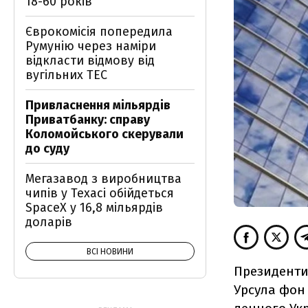
18-60 років
Єврокомісія попередила
Румунію через наміри
відкласти відмову від
вугільних ТЕС
Привласнення мільярдів
Приватбанку: справу
Коломойського скерували
до суду
Мегазавод з виробництва
чипів у Техасі обійдеться
SpaceX у 16,8 мільярдів
доларів
ВСІ НОВИНИ
Президенти 
Урсула фон