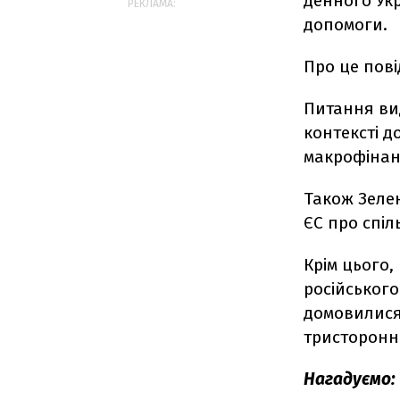
денного Укр
РЕКЛАМА:
допомоги.
Про це пов
Питання ви
контексті д
макрофінан
Також Зеле
ЄС про спіл
Крім цього
російського
домовилися
тристоронн
Нагадуємо: