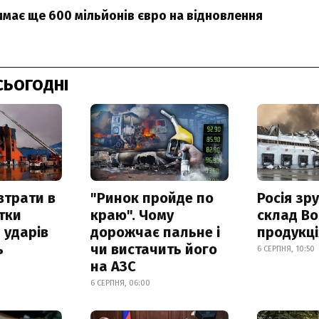
имає ще 600 мільйонів євро на відновлення
СЬОГОДНІ
втрати в
"Ринок пройде по
Росія зр
итки
краю". Чому
склад Bo
 ударів
дорожчає пальне і
продукц
ь
чи вистачить його
6 СЕРПНЯ, 10:50
на АЗС
6 СЕРПНЯ, 06:00