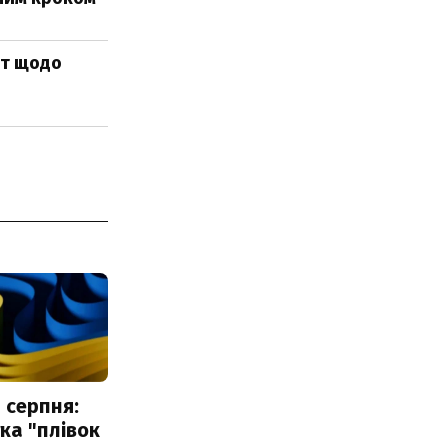
кт щодо
 серпня:
ка "плівок