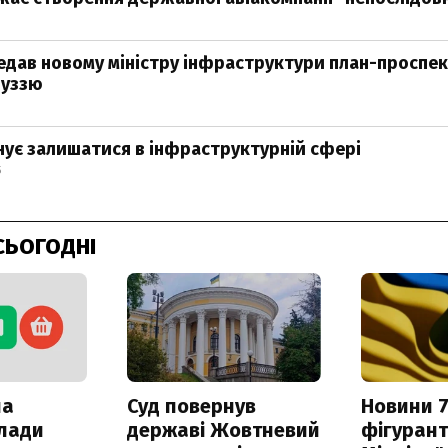
едав новому міністру інфраструктури план-проспе
луззю
0
нує залишатися в інфраструктурній сфері
5
СЬОГОДНІ
ла
Суд повернув
Новини 7
клади
державі Жовтневий
фігурант