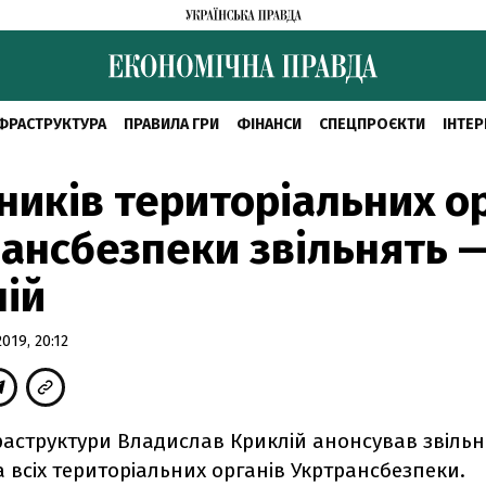
ФРАСТРУКТУРА
ПРАВИЛА ГРИ
ФІНАНСИ
СПЕЦПРОЄКТИ
ІНТЕР
ників територіальних о
ансбезпеки звільнять 
ій
19, 20:12
фраструктури Владислав Криклій анонсував звіль
 всіх територіальних органів Укртрансбезпеки.