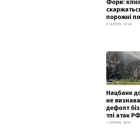
Фори: кліє
скаржатьс
порожні по
8 СЕРПНЯ, 10:40
Нацбанк д
не визнав
дефолт біз
тлі атак Р
7 СЕРПНЯ, 18:33