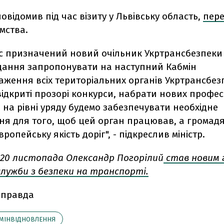
 повідомив
під час візиту у Львівську область,
пер
мства.
с призначений новий очільник Укртрансбезпеки 
дання запропонувати на наступний Кабмін
аження всіх територіальних органів Укртрансбез
ідкриті прозорі конкурси, набрати нових профес
 на рівні уряду будемо забезпечувати необхідне
ня для того, щоб цей орган працював, а громад
ропейську якість доріг", - підкреслив міністр.
20 листопада
Олександр
Погорілий
став новим 
служби з безпеки на транспорті.
 правда
МІНВІДНОВЛЕННЯ