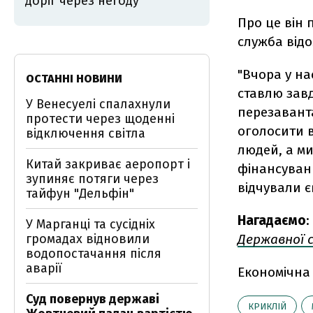
доріг через негоду
Про це він
служба відо
"Вчора у на
ОСТАННІ НОВИНИ
ставлю зав
У Венесуелі спалахнули
перезавант
протести через щоденні
оголосити в
відключення світла
людей, а ми
Китай закриває аеропорт і
фінансуван
зупиняє потяги через
відчували єв
тайфун "Дельфін"
Нагадаємо
:
У Марганці та сусідніх
громадах відновили
Державної 
водопостачання після
аварії
Економічна
Суд повернув державі
КРИКЛІЙ