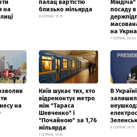
нти
палац вартістю
Міндіча"
я на
близько мільярда
посаду в
лиці
держпідп
8 СЕРПНЯ, 15:15
масован
на Укрн
7 СЕРПНЯ, 20:00
озволив
Київ шукає тих, хто
В Україні
ати
відремонтує метро
залишил
несу на
між "Тараса
неушкод
Ф
Шевченко" і
електрос
"Почайною" за 1,76
Зеленсь
мільярда
8 СЕРПНЯ, 14:10
7 СЕРПНЯ, 19:55