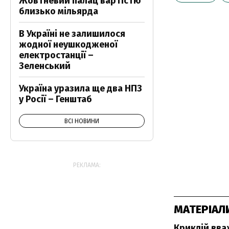
Жовтневий палац вартістю
близько мільярда
В Україні не залишилося
жодної неушкодженої
електростанції –
Зеленський
Україна уразила ще два НПЗ
у Росії – Генштаб
ВСІ НОВИНИ
РЕКЛАМА:
МАТЕРІАЛ
Криклій вва