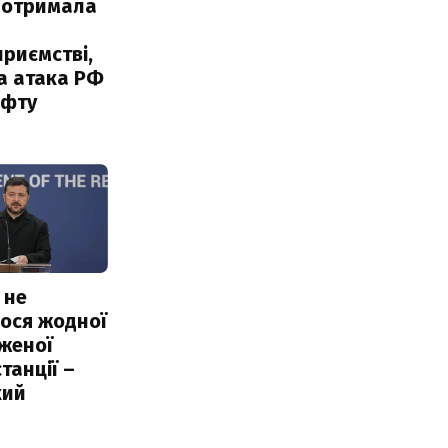
 отримала
риємстві,
а атака РФ
афту
 не
ося жодної
женої
танції –
кий