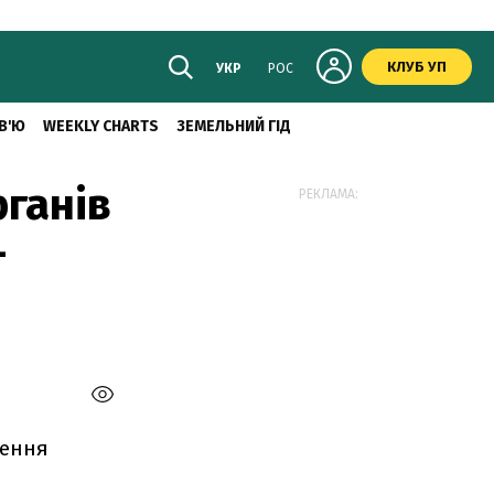
КЛУБ УП
УКР
РОС
В'Ю
WEEKLY CHARTS
ЗЕМЕЛЬНИЙ ГІД
рганів
РЕКЛАМА:
—
нення