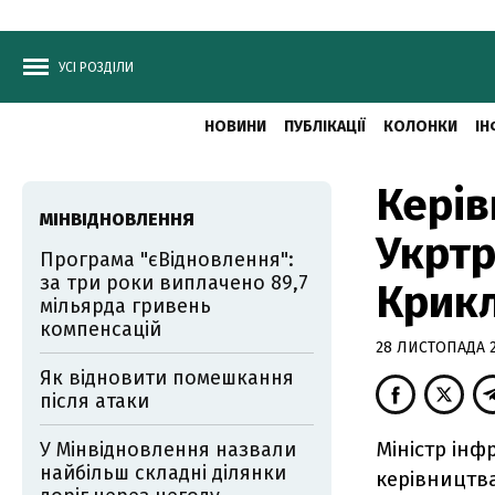
УСІ РОЗДІЛИ
НОВИНИ
ПУБЛІКАЦІЇ
КОЛОНКИ
ІН
Керів
МІНВІДНОВЛЕННЯ
Укртр
Програма "єВідновлення":
за три роки виплачено 89,7
Крикл
мільярда гривень
компенсацій
28 ЛИСТОПАДА 20
Як відновити помешкання
після атаки
Міністр ін
У Мінвідновлення назвали
найбільш складні ділянки
керівництва