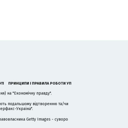
УП
ПРИНЦИПИ І ПРАВИЛА РОБОТИ УП
я) на "Економічну правду".
гають подальшому відтворенню та/чи
терфакс-Україна".
равовласника Getty Images - суворо