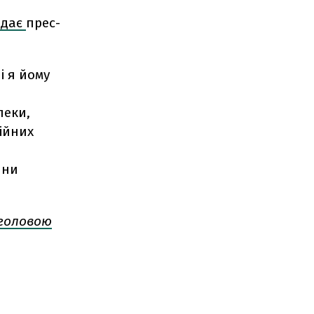
едає
прес-
і я йому
пеки,
ійних
яни
головою