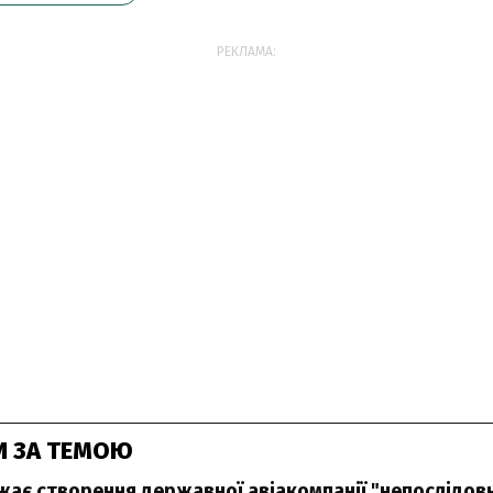
РЕКЛАМА:
И ЗА ТЕМОЮ
жає створення державної авіакомпанії "непослідо