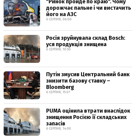
"Ринок пройде по краю". Чому
дорожчає пальне і чи вистачить
його на АЗС
6 СЕРПНЯ, 06:00
Росія зруйнувала склад Bosch:
уся продукція знищена
6 СЕРПНЯ, 10:50
Путін змусив Центральний банк
знизити базову ставку –
Bloomberg
6 СЕРПНЯ, 15:07
PUMA оцінила втрати внаслідок
знищення Росією її складських
запасів
6 СЕРПНЯ, 14:00