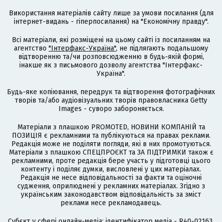
Використання матеріалів сайту лише за умови посилання (для
інтернет-видань - гіперпосилання) на "Економічну правду".
Всі матеріали, які розміщені на цьому сайті із посиланням на
агентство
"Інтерфакс-Україна"
, не підлягають подальшому
відтворенню та/чи розповсюдженню в будь-якій формі,
інакше як з письмового дозволу агентства "Інтерфакс-
Україна".
Будь-яке копіювання, передрук та відтворення фотографічних
творів та/або аудіовізуальних творів правовласника Getty
Images - суворо забороняється.
Матеріали з плашкою PROMOTED, НОВИНИ КОМПАНІЙ та
ПОЗИЦІЯ є рекламними та публікуються на правах реклами.
Редакція може не поділяти погляди, які в них промотуються.
Матеріали з плашкою СПЕЦПРОЄКТ та ЗА ПІДТРИМКИ також є
рекламними, проте редакція бере участь у підготовці цього
контенту і поділяє думки, висловлені у цих матеріалах.
Редакція не несе відповідальності за факти та оціночні
судження, оприлюднені у рекламних матеріалах. Згідно з
українським законодавством відповідальність за зміст
реклами несе рекламодавець.
Cубєкт у сфері онлайн-медіа; ідентифікатор медіа - R40-02163.