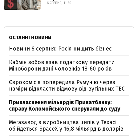
6 СЕРПНЯ, 11:20
ОСТАННІ НОВИНИ
Новини 6 серпня: Росія нищить бізнес
Кабмін зобовʼязав податкову передати
Міноборони дані чоловіків 18-60 років
Єврокомісія попередила Румунію через
наміри відкласти відмову від вугільних ТЕС
Привласнення мільярдів Приватбанку:
справу Коломойського скерували до суду
Мегазавод з виробництва чипів у Техасі
обійдеться SpaceX у 16,8 мільярдів доларів