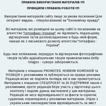
ПРАВИЛА ВИКОРИСТАННЯ МАТЕРІАЛІВ УП
ПРИНЦИПИ І ПРАВИЛА РОБОТИ УП
Використання матеріалів сайту лише за умови посилання (для
інтернет-видань - гіперпосилання) на "Економічну правду".
Всі матеріали, які розміщені на цьому сайті із посиланням на
агентство
"Інтерфакс-Україна"
, не підлягають подальшому
відтворенню та/чи розповсюдженню в будь-якій формі,
інакше як з письмового дозволу агентства "Інтерфакс-
Україна".
Будь-яке копіювання, передрук та відтворення фотографічних
творів та/або аудіовізуальних творів правовласника Getty
Images - суворо забороняється.
Матеріали з плашкою PROMOTED, НОВИНИ КОМПАНІЙ та
ПОЗИЦІЯ є рекламними та публікуються на правах реклами.
Редакція може не поділяти погляди, які в них промотуються.
Матеріали з плашкою СПЕЦПРОЄКТ та ЗА ПІДТРИМКИ також є
рекламними, проте редакція бере участь у підготовці цього
контенту і поділяє думки, висловлені у цих матеріалах.
Редакція не несе відповідальності за факти та оціночні
судження, оприлюднені у рекламних матеріалах. Згідно з
українським законодавством відповідальність за зміст