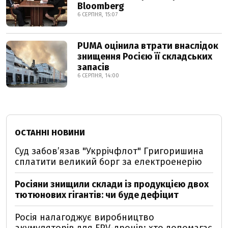
Bloomberg
6 СЕРПНЯ, 15:07
PUMA оцінила втрати внаслідок
знищення Росією її складських
запасів
6 СЕРПНЯ, 14:00
ОСТАННІ НОВИНИ
Суд забов’язав "Укррічфлот" Григоришина
сплатити великий борг за електроенерію
Росіяни знищили склади із продукцією двох
тютюнових гігантів: чи буде дефіцит
Росія налагоджує виробництво