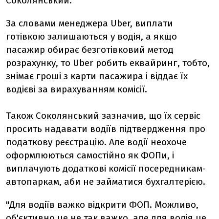
Соколянський.
За словами менеджера Uber, виплати
готівкою залишаються у водія, а я
кщо
пасажир обирає безготівковий метод
розрахунку, то Uber робить еквайринг, тобто,
знімає гроші з карти пасажира і віддає їх
водієві за вирахуванням комісії.
Також Соколянський зазначив, що їх сервіс
просить надавати водіїв підтвердження про
податкову реєстрацію.
Але водії неохоче
оформлюються самостійно як ФОПи, і
виплачують додаткові комісії посередникам-
автопаркам, аби не займатися бухгалтерією.
"Для водіїв важко відкрити ФОП. Можливо,
об'єктивно це не так важко, але для водія це