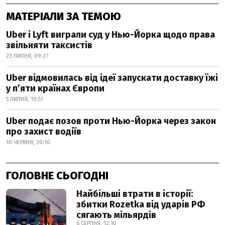
МАТЕРІАЛИ ЗА ТЕМОЮ
Uber і Lyft виграли суд у Нью-Йорка щодо права
звільняти таксистів
23 ЛИПНЯ, 09:27
Uber відмовилась від ідеї запускати доставку їжі
у пʼяти країнах Європи
5 ЛИПНЯ, 10:57
Uber подає позов проти Нью-Йорка через закон
про захист водіїв
10 ЧЕРВНЯ, 20:10
ГОЛОВНЕ СЬОГОДНІ
Найбільші втрати в історії:
збитки Rozetka від ударів РФ
сягають мільярдів
6 СЕРПНЯ, 12:10