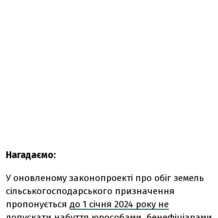
Нагадаємо:
У оновленому законопроекті про обіг земель
сільськогосподарського призначення
пропонується
до 1 січня 2024 року не
допускати
набуття юрособами, бенефіціарами