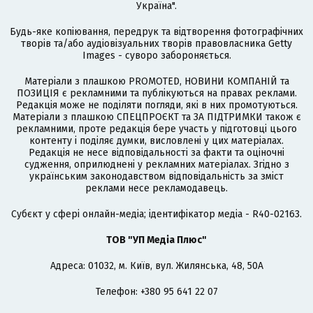
Україна".
Будь-яке копіювання, передрук та відтворення фотографічних
творів та/або аудіовізуальних творів правовласника Getty
Images - суворо забороняється.
Матеріали з плашкою PROMOTED, НОВИНИ КОМПАНІЙ та
ПОЗИЦІЯ є рекламними та публікуються на правах реклами.
Редакція може не поділяти погляди, які в них промотуються.
Матеріали з плашкою СПЕЦПРОЄКТ та ЗА ПІДТРИМКИ також є
рекламними, проте редакція бере участь у підготовці цього
контенту і поділяє думки, висловлені у цих матеріалах.
Редакція не несе відповідальності за факти та оціночні
судження, оприлюднені у рекламних матеріалах. Згідно з
українським законодавством відповідальність за зміст
реклами несе рекламодавець.
Cубєкт у сфері онлайн-медіа; ідентифікатор медіа - R40-02163.
ТОВ "УП Медіа Плюс"
Адреса: 01032, м. Київ, вул. Жилянська, 48, 50А
Телефон: +380 95 641 22 07