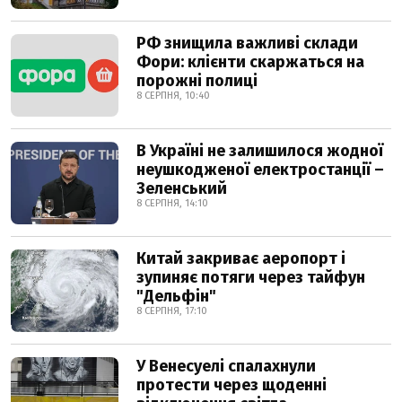
РФ знищила важливі склади
Фори: клієнти скаржаться на
порожні полиці
8 СЕРПНЯ, 10:40
В Україні не залишилося жодної
неушкодженої електростанції –
Зеленський
8 СЕРПНЯ, 14:10
Китай закриває аеропорт і
зупиняє потяги через тайфун
"Дельфін"
8 СЕРПНЯ, 17:10
У Венесуелі спалахнули
протести через щоденні