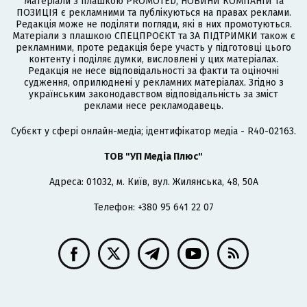
Матеріали з плашкою PROMOTED, НОВИНИ КОМПАНІЙ та
ПОЗИЦІЯ є рекламними та публікуються на правах реклами.
Редакція може не поділяти погляди, які в них промотуються.
Матеріали з плашкою СПЕЦПРОЄКТ та ЗА ПІДТРИМКИ також є
рекламними, проте редакція бере участь у підготовці цього
контенту і поділяє думки, висловлені у цих матеріалах.
Редакція не несе відповідальності за факти та оціночні
судження, оприлюднені у рекламних матеріалах. Згідно з
українським законодавством відповідальність за зміст
реклами несе рекламодавець.
Cубєкт у сфері онлайн-медіа; ідентифікатор медіа - R40-02163.
ТОВ "УП Медіа Плюс"
Адреса: 01032, м. Київ, вул. Жилянська, 48, 50А
Телефон: +380 95 641 22 07