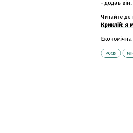
- додав він.
Читайте дет
Криклій: я
Економічна
РОСІЯ
МІ