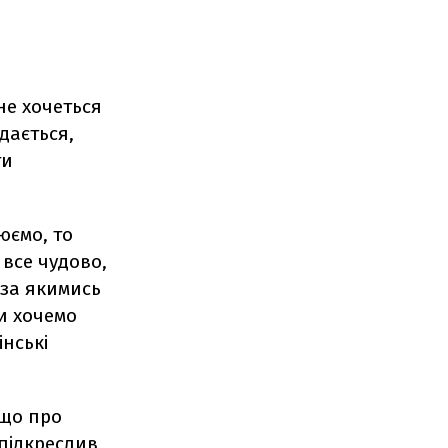
не хочеться
дається,
ти
юємо, то
 все чудово,
 за якимись
и хочемо
нські
 що про
 підкреслив