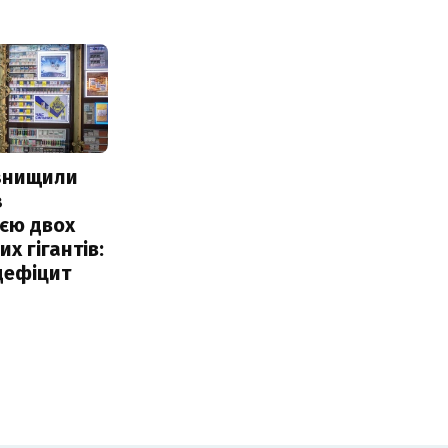
 знищили
з
єю двох
х гігантів:
дефіцит