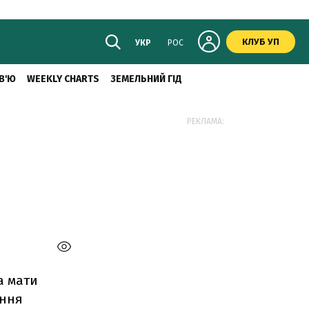
КЛУБ УП
УКР
РОС
В'Ю
WEEKLY CHARTS
ЗЕМЕЛЬНИЙ ГІД
РЕКЛАМА:
а мати
ення