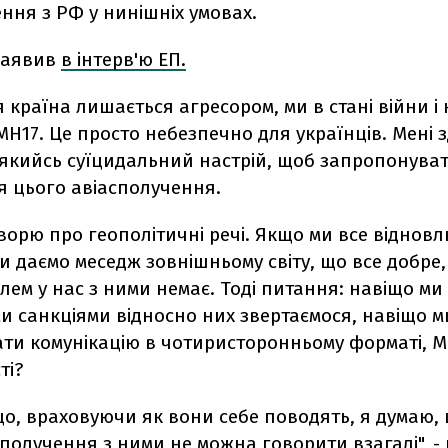
ння з РФ у нинішніх умовах.
 заявив
в інтерв'ю ЕП.
 країна лишається агресором, ми в стані війни і 
Н17. Це просто небезпечно для українців. Мені з
 якийсь суїцидальний настрій, щоб запропонува
я цього авіасполучення.
ворю про геополітичні речі. Якщо ми все відновл
и даємо меседж зовнішньому світу, що все добре,
лем у нас з ними немає. Тоді питання: навіщо ми
и санкціями відносно них звертаємося, навіщо м
ти комунікацію в чотиристоронньому форматі, Мі
ті?
о, враховуючи як вони себе поводять, я думаю,
получення з ними не можна говорити взагалі", -