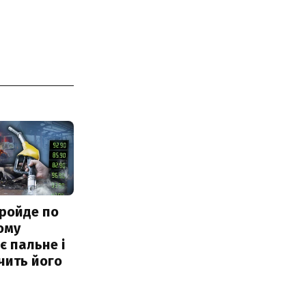
ройде по
ому
 пальне і
чить його