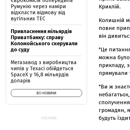
Єврокомісія попередила
Румунію через наміри
Криклій.
відкласти відмову від
вугільних ТЕС
Колишній м
повне прип
Привласнення мільярдів
він дивитьс
Приватбанку: справу
Коломойського скерували
"Це питання
до суду
можна було 
Мегазавод з виробництва
прикладу, з
чипів у Техасі обійдеться
прямували т
SpaceX у 16,8 мільярдів
доларів
"Ви ж знаєт
ВСІ НОВИНИ
небагатьох,
сполучення
громадян, я
будуть їзди
РЕКЛАМА: