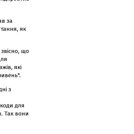
ав за
тання, як
 звісно, що
Для
жів, які
ривень".
ні з
шкоди для
н. Так вони