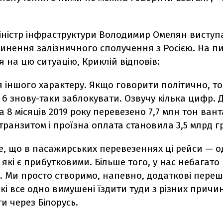
іністр інфраструктури Володимир Омелян виступ
инення залізничного сполучення з Росією. На пи
я на цю ситуацію, Криклій відповів:
 іншого характеру. Якщо говорити політично, то
б знову-таки заблокувати. Озвучу кілька цифр. 
а 8 місяців 2019 року перевезено 7,7 млн тон ванта
ранзитом і проїзна оплата становила 3,5 млрд г
е, що в пасажирських перевезеннях ці рейси — од
 які є прибутковими. Більше того, у нас небагато
. Ми просто створимо, напевно, додаткові пере
кі все одно вимушені їздити туди з різних причи
ти через Білорусь.