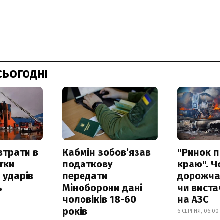
СЬОГОДНІ
втрати в
Кабмін зобовʼязав
"Ринок п
итки
податкову
краю". Ч
 ударів
передати
дорожчає
ь
Міноборони дані
чи виста
чоловіків 18-60
на АЗС
років
6 СЕРПНЯ, 06:00