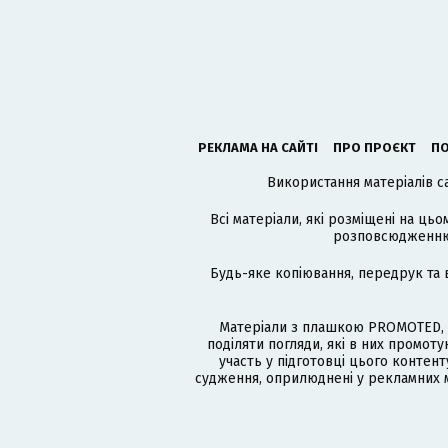
РЕКЛАМА НА САЙТІ
ПРО ПРОЄКТ
ПО
Використання матеріалів с
Всі матеріали, які розміщені на цьо
розповсюдженню в
Будь-яке копіювання, передрук та 
Матеріали з плашкою PROMOTED, 
поділяти погляди, які в них промо
участь у підготовці цього контенту
судження, оприлюднені у рекламних м