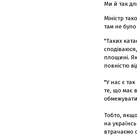
Ми й так дл
Міністр так
там не було
"Таких ката
сподіваюся,
площині. Як
повністю ві
"У нас є так
те, що має 
обмежувати
Тобто, якщо
на українсь
втрачаємо с