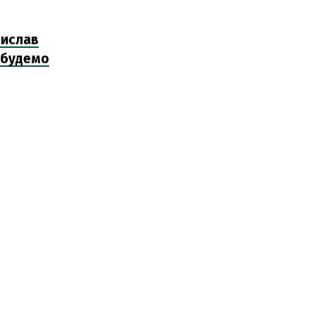
дислав
е будемо