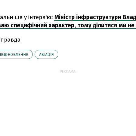
альніше у інтерв'ю:
Міністр інфраструктури Вла
 маю специфічний характер, тому ділитися ми н
 правда
НВІДНОВЛЕННЯ
АВІАЦІЯ
РЕКЛАМА: