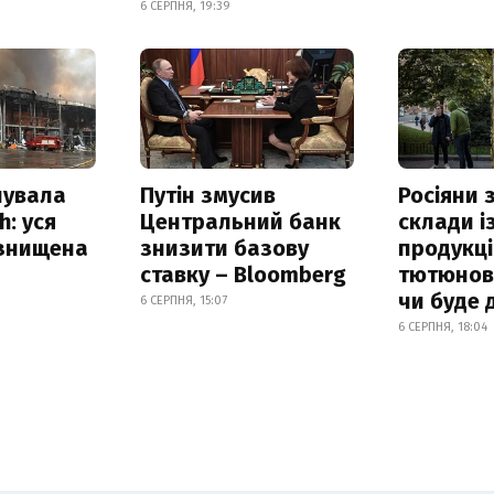
6 СЕРПНЯ, 19:39
нувала
Путін змусив
Росіяни
h: уся
Центральний банк
склади і
 знищена
знизити базову
продукці
ставку – Bloomberg
тютюнови
чи буде 
6 СЕРПНЯ, 15:07
6 СЕРПНЯ, 18:04