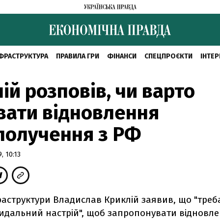
ФРАСТРУКТУРА
ПРАВИЛА ГРИ
ФІНАНСИ
СПЕЦПРОЄКТИ
ІНТЕР
ій розповів, чи варто
вати відновлення
получення з РФ
, 10:13
раструктури Владислав Криклій заявив, що "треб
цидальний настрій", щоб запропонувати відновл