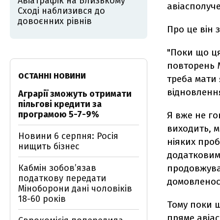
Авіатрафік на Близькому
авіасполуче
Сході наблизився до
довоєнних рівнів
Про це він
"Поки що ця
повторень М
ОСТАННІ НОВИНИ
треба мати
відновленн
Аграрії зможуть отримати
пільгові кредити за
програмою 5-7-9%
Я вже не го
виходить, м
Новини 6 серпня: Росія
ніяких проб
нищить бізнес
додатковим
Кабмін зобовʼязав
продовжува
податкову передати
домовленос
Міноборони дані чоловіків
18-60 років
Тому поки щ
пряме авіас