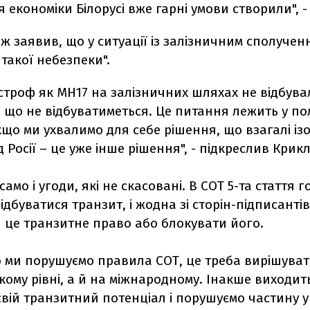
я економіки Білорусі вже гарні умови створили", -
ож заявив, що у ситуації із залізничним сполучен
 такої небезпеки".
строф як МН17 на залізничних шляхах не відбувал
 що не відбуватиметься. Це питання лежить у по
що ми ухвалимо для себе рішення, що взагалі із
д Росії – це уже інше рішення", - підкреслив Крикл
 само і угоди, які не скасовані. В СОТ 5-та стаття
відбуватися транзит, і жодна зі сторін-підписанті
 це транзитне право або блокувати його.
 ми порушуємо правила СОТ, це треба вирішуват
кому рівні, а й на міжнародному. Інакше виходит
вій транзитний потенціал і порушуємо частину уг