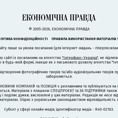
© 2005-2026, ЕКОНОМІЧНА ПРАВДА
ЛІТИКА КОНФІДЕНЦІЙНОСТІ
ПРАВИЛА ВИКОРИСТАННЯ МАТЕРІАЛІВ 
айту лише за умови посилання (для інтернет-видань - гіперпосиланн
му сайті із посиланням на агентство
"Інтерфакс-Україна"
, не підля
 будь-якій формі, інакше як з письмового дозволу агентства "Ін
відтворення фотографічних творів та/або аудіовізуальних творів п
забороняється.
НОВИНИ КОМПАНІЙ та ПОЗИЦІЯ є рекламними та публікуються на п
туються. Матеріали з плашкою СПЕЦПРОЄКТ та ЗА ПІДТРИМКИ також
 і поділяє думки, висловлені у цих матеріалах. Редакція не несе ві
атеріалах. Згідно з українським законодавством відповідальність 
Cубєкт у сфері онлайн-медіа; ідентифікатор медіа - R40-02163.