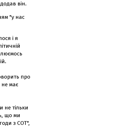
 додав він.
ням "у нас
ося і я
літичній
олюємось
ій.
 говорить про
в не має
и не тільки
ь, що ми
оди з СОТ",