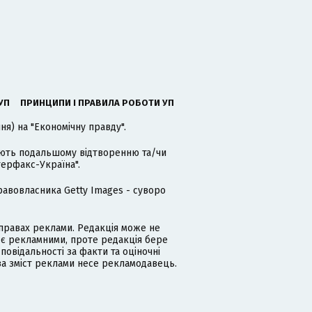
УП
ПРИНЦИПИ І ПРАВИЛА РОБОТИ УП
я) на "Економічну правду".
гають подальшому відтворенню та/чи
терфакс-Україна".
равовласника Getty Images - суворо
равах реклами. Редакція може не
 є рекламними, проте редакція бере
дповідальності за факти та оціночні
за зміст реклами несе рекламодавець.