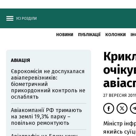
УСІ РОЗДІЛИ
НОВИНИ
ПУБЛІКАЦІЇ
КОЛОНКИ
ІН
Крикл
АВІАЦІЯ
очіку
Єврокомісія не дослухалася
авіаперевізників:
авіас
біометричний
прикордонний контроль не
27 ВЕРЕСНЯ 2019
ослаблять
Авіакомпанії РФ тримають
на землі 19,3% парку –
повільно ремонтують
Міністр інф
якийсь суї