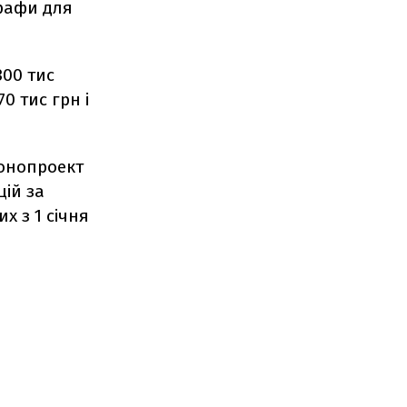
афи для
300 тис
0 тис грн і
конопроект
ій за
х з 1 січня