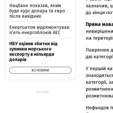
Нацбанк показав, яким
зазначив, 
буде курс долара та євро
до кінця по
після вихідних
Пряма мов
Енергоатом відремонтував
невирішени
п’ять енергоблоків АЕС
на територі
НБУ оцінив збитки від
зупинки морського
Лавренюк до
експорту в мільярди
дві категор
доларів
У першій кат
ВСІ НОВИНИ
знаходяться
категорії, 
розмитнення.
РЕКЛАМА:
розмитнюва
Нефьодов пі