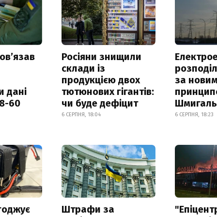
овʼязав
Росіяни знищили
Електрое
склади із
розподі
продукцією двох
за нови
и дані
тютюнових гігантів:
принцип
18-60
чи буде дефіцит
Шмигал
6 СЕРПНЯ, 18:04
6 СЕРПНЯ, 18:23
годжує
Штрафи за
"Епіцент