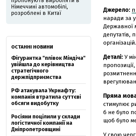
пропонують виробляти в
Німеччині автомобілі,
Джерело:
п
розроблені в Китаї
наради за у
Державної 
депутатів, 
організацій
ОСТАННІ НОВИНИ
Деталі:
У мі
Фігурантка "плівок Міндіча"
увійшла до керівництва
пропозиції,
стратегічного
розмитненн
держпідприємства
врегулюван
РФ атакувала Укрнафту:
Пряма мов
компанія втратила суттєві
обсяги видобутку
стимулює ри
б не було п
Росіяни поцілили у склади
щоб було ме
логістичної компанії на
Дніпропетровщині
У свою черг