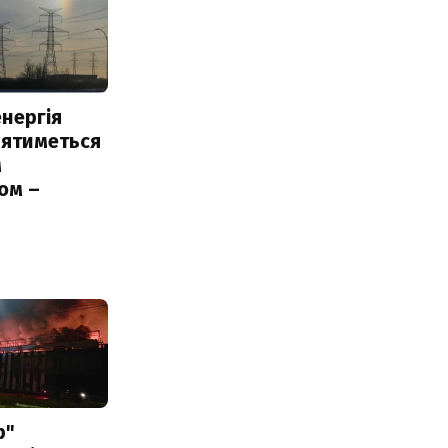
нергія
лятиметься
м
ом –
ь
р"