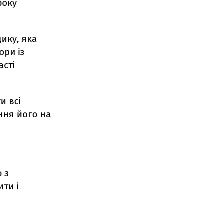
року
ику, яка
ори із
асті
и всі
ння його на
 з
ти і