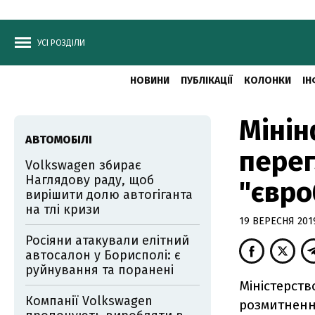
УСІ РОЗДІЛИ
НОВИНИ
ПУБЛІКАЦІЇ
КОЛОНКИ
ІН
Мінін
АВТОМОБІЛІ
перег
Volkswagen збирає
Наглядову раду, щоб
"євро
вирішити долю автогіганта
на тлі кризи
19 ВЕРЕСНЯ 2019
Росіяни атакували елітний
автосалон у Борисполі: є
руйнування та поранені
Міністерств
Компанії Volkswagen
розмитненн