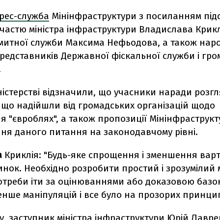
рес-служба
Мінінфраструктури з посиланням під
частю міністра інфраструктури Владислава Крикл
митної служби Максима Нефьодова, а також нар
представників Державної фіскальної служби і гр
.
ністерстві відзначили, що учасники наради розг
 що надійшли від громадських організацій щодо
я "євроблях", а також пропозиції Мінінфраструк
ня даного питання на законодавчому рівні.
а
Криклія: "Будь-яке спрощення і зменшення варт
нок. Необхідно розробити простий і зрозумілий м
отреби іти за оцінюваннями або доказовою базою
нше маніпуляцій і все було на прозорих принцип
у, заступник міністра інфраструктури Юрій Лавр