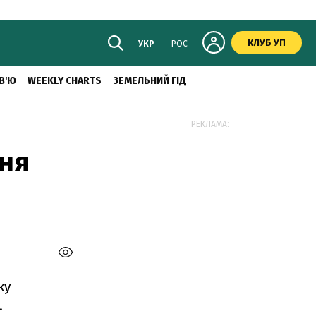
КЛУБ УП
УКР
РОС
В'Ю
WEEKLY CHARTS
ЗЕМЕЛЬНИЙ ГІД
РЕКЛАМА:
ня
ку
.