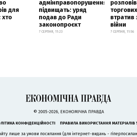
во
адмінправопорушення
розповів
ів для
підвищать: уряд
торгових
 хто
подав до Ради
втратив 
законопроєкт
війни
7 СЕРПНЯ, 11:23
7 СЕРПНЯ, 11:56
© 2005-2026, ЕКОНОМІЧНА ПРАВДА
ЛІТИКА КОНФІДЕНЦІЙНОСТІ
ПРАВИЛА ВИКОРИСТАННЯ МАТЕРІАЛІВ 
айту лише за умови посилання (для інтернет-видань - гіперпосиланн