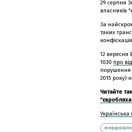
29 серпня 
власників "
За найскром
таких транс
конфіскація
12 вересня 
1030
про ві
порушення п
2015 року) 
Читайте та
"євробляха
Українська
МІНВІДНОВЛЕ