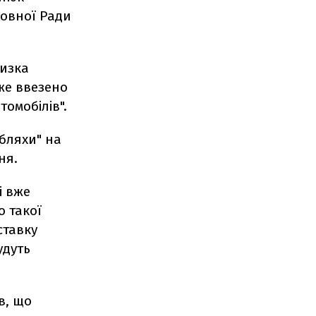
ховної Ради
низка
же ввезено
омобілів".
бляхи" на
ня.
і вже
о такої
ставку
удуть
в, що