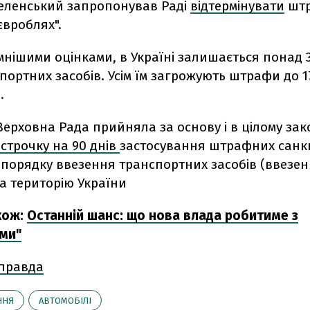
Зеленський запропонував Раді
відтермінувати
штр
євроблях".
нішими оцінками, в Україні залишається понад 
портних засобів. Усім їм загрожують штрафи до 17
.
Верховна Рада прийняла за основу і в цілому за
дстрочку на 90 днів
застосування штрафних санкц
орядку ввезення транспортних засобів (ввезени
на територію України
кож:
Останній шанс: що нова влада робитиме з
ми"
 правда
ННЯ
АВТОМОБІЛІ