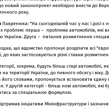
що новий законопроект необхідно внести до Вер
точного року.
а
Лавренюка: "На сьогоднішній час у нас і досі є 
х проблем: перша – проблема автомобілів, які в
ю України. Друга – питання розмитнення спецавт
дав, що відомство пропонує розділити всі "євро
ії, до яких застосовуються різні ставки розмитнен
егорії, зокрема, будуть більш старі автомобілі, як
 на території України, до певного обсягу і віку. Д
за його словами, пропонується встановити єдину 
 У другій категорії - більш нові автомобілі, які б
тись за спеціальною формулою.
дтримав ініціативи Мінінфраструктури і зазначи