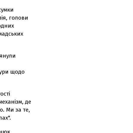
сумки
ія, голови
одних
омадських
лянули
тури щодо
ості
еханізм, де
. Ми за те,
ах".
енюк