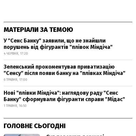
МАТЕРІАЛИ ЗА ТЕМОЮ
У "Сенс Банку" заявили, що не знайшли
порушень від фігурантів "плівок Міндіча"
4 ЧЕРВНЯ, 17:20
Зеленський прокоментував приватизацію
"Сенсу" після появи банку на "плівках Міндіча"
6 ТРАВНЯ, 17:00
Нові "плівки Міндіча": наглядову раду "Сенс
Банку" сформували фігуранти справи "Мідас"
1 ТРАВНЯ, 16:50
ГОЛОВНЕ СЬОГОДНІ