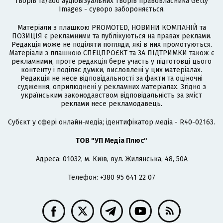
творів та/або аудіовізуальних творів правовласника Getty
Images - суворо забороняється.
Матеріали з плашкою PROMOTED, НОВИНИ КОМПАНІЙ та
ПОЗИЦІЯ є рекламними та публікуються на правах реклами.
Редакція може не поділяти погляди, які в них промотуються.
Матеріали з плашкою СПЕЦПРОЄКТ та ЗА ПІДТРИМКИ також є
рекламними, проте редакція бере участь у підготовці цього
контенту і поділяє думки, висловлені у цих матеріалах.
Редакція не несе відповідальності за факти та оціночні
судження, оприлюднені у рекламних матеріалах. Згідно з
українським законодавством відповідальність за зміст
реклами несе рекламодавець.
Cубєкт у сфері онлайн-медіа; ідентифікатор медіа - R40-02163.
ТОВ "УП Медіа Плюс"
Адреса: 01032, м. Київ, вул. Жилянська, 48, 50А
Телефон: +380 95 641 22 07