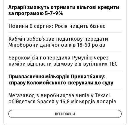
Аграрії зможуть отримати пільгові кредити
за програмою 5-7-9%
Новини 6 серпня: Росія нищить бізнес
Кабмін зобовʼязав податкову передати
Міноборони дані чоловіків 18-60 років
Єврокомісія попередила Румунію через
наміри відкласти відмову від вугільних ТЕС
Привласнення мільярдів Приватбанку:
справу Коломойського скерували до суду
Мегазавод з виробництва чипів у Техасі
обійдеться SpaceX у 16,8 мільярдів доларів
ВСІ НОВИНИ