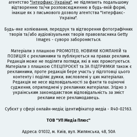
агентство
"Інтерфакс-Україна"
, не підлягають подальшому
відтворенню та/чи розповсюдженню в будь-якій формі,
інакше як з письмового дозволу агентства "Інтерфакс-
Україна".
Будь-яке копіювання, передрук та відтворення фотографічних
творів та/або аудіовізуальних творів правовласника Getty
Images - суворо забороняється.
Матеріали з плашкою PROMOTED, НОВИНИ КОМПАНІЙ та
ПОЗИЦІЯ є рекламними та публікуються на правах реклами.
Редакція може не поділяти погляди, які в них промотуються.
Матеріали з плашкою СПЕЦПРОЄКТ та ЗА ПІДТРИМКИ також є
рекламними, проте редакція бере участь у підготовці цього
контенту і поділяє думки, висловлені у цих матеріалах.
Редакція не несе відповідальності за факти та оціночні
судження, оприлюднені у рекламних матеріалах. Згідно з
українським законодавством відповідальність за зміст
реклами несе рекламодавець.
Cубєкт у сфері онлайн-медіа; ідентифікатор медіа - R40-02163.
ТОВ "УП Медіа Плюс"
Адреса: 01032, м. Київ, вул. Жилянська, 48, 50А