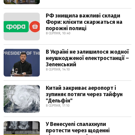
РФ знищила важливі склади
Фори: клієнти скаржаться на
порожні полиці
8 СЕРПНЯ, 10:40
В Україні не залишилося жодної
неушкодженої електростанції –
Зеленський
8 СЕРПНЯ, 14:10
Китай закриває аеропорт і
зупиняє потяги через тайфун
"Дельфін"
8 СЕРПНЯ, 17:10
У Венесуелі спалахнули
протести через щоденні