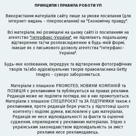
ПРИНЦИПИ І ПРАВИЛА РОБОТИ УП
Використання матеріалів сайту лише за умови посилання (для
інтернет-видань - гіперпосилання) на "Економічну правду".
Всі матеріали, які розміщені на цьому сайті із посиланням на
агентство
"Інтерфакс-Україна"
, не підлягають подальшому
відтворенню та/чи розповсюдженню в будь-якій формі,
інакше як з письмового дозволу агентства "Інтерфакс-
Україна".
Будь-яке копіювання, передрук та відтворення фотографічних
творів та/або аудіовізуальних творів правовласника Getty
Images - суворо забороняється.
Матеріали з плашкою PROMOTED, НОВИНИ КОМПАНІЙ та
ПОЗИЦІЯ є рекламними та публікуються на правах реклами.
Редакція може не поділяти погляди, які в них промотуються.
Матеріали з плашкою СПЕЦПРОЄКТ та ЗА ПІДТРИМКИ також є
рекламними, проте редакція бере участь у підготовці цього
контенту і поділяє думки, висловлені у цих матеріалах.
Редакція не несе відповідальності за факти та оціночні
судження, оприлюднені у рекламних матеріалах. Згідно з
українським законодавством відповідальність за зміст
реклами несе рекламодавець.