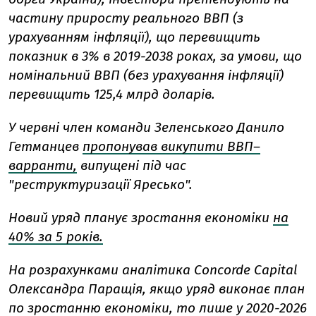
частину приросту реального ВВП (з
урахуванням інфляції), що перевищить
показник в 3% в 2019-2038 роках, за умови, що
номінальний ВВП (без урахування інфляції)
перевищить 125,4 млрд доларів.
У червні член команди Зеленського Данило
Гетманцев
пропонував викупити ВВП–
варранти,
випущені під час
"реструктуризації Яресько".
Новий уряд планує зростання економіки
на
40% за 5 років.
На розрахунками
аналітика Сoncorde Capital
Олександра Паращія, якщо уряд виконає план
по зростанню економіки, то лише у 2020-2026