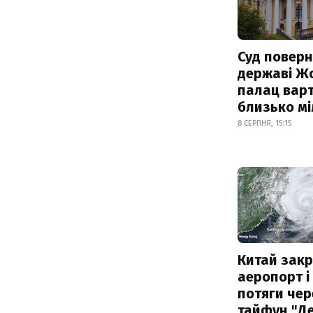
Суд поверн
державі Ж
палац варт
близько м
8 СЕРПНЯ, 15:15
Китай зак
аеропорт і
потяги чер
тайфун "Д