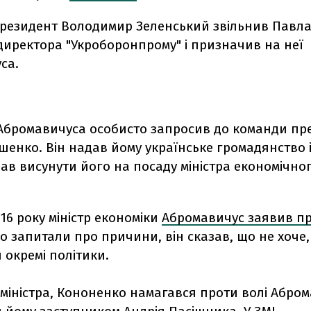
президент Володимир Зеленський звільнив Павла 
директора "Укроборонпрому" і призначив на неї
са.
і Абромавичуса особисто запросив до команди пр
енко. Він надав йому українське громадянство 
в висунути його на посаду міністра економічно
16 року міністр економіки
Абромавичус заявив пр
о запитали про причини, він сказав, що не хоче,
 окремі політики.
міністра, Кононенко намагався проти волі Абро