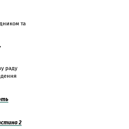
дником та
,
у раду
едення
ють
астина 2