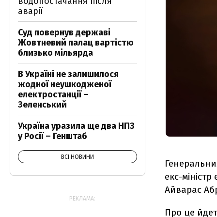
водопостачання після
аварії
Суд повернув державі
Жовтневий палац вартістю
близько мільярда
В Україні не залишилося
жодної неушкодженої
електростанції –
Зеленський
Україна уразила ще два НПЗ
у Росії – Генштаб
ВСІ НОВИНИ
Генеральни
екс-міністр
Айварас Аб
РЕКЛАМА:
Про це йдет