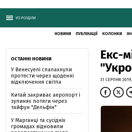
УСІ РОЗДІЛИ
НОВИНИ
ПУБЛІКАЦІЇ
КОЛОНКИ
ІН
Екс-м
ОСТАННІ НОВИНИ
"Укр
У Венесуелі спалахнули
протести через щоденні
31 СЕРПНЯ 2019,
відключення світла
Китай закриває аеропорт і
зупиняє потяги через
тайфун "Дельфін"
У Марганці та сусідніх
громадах відновили