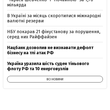
мільярда
В Україні за місяць скоротилися міжнародні
валютні резерви
НБУ покарав 21 фінустанову за порушення,
серед них Райффайзен
Нацбанк дозволив не визнавати дефолт
бізнесу на тлі атак РФ
Україна уразила шість суден тіньового
флоту РФ та 10 енерговузлів
ВСІ НОВИНИ