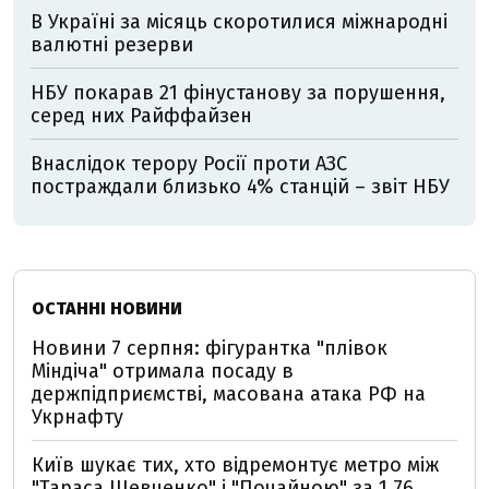
В Україні за місяць скоротилися міжнародні
валютні резерви
НБУ покарав 21 фінустанову за порушення,
серед них Райффайзен
Внаслідок терору Росії проти АЗС
постраждали близько 4% станцій – звіт НБУ
ОСТАННІ НОВИНИ
Новини 7 серпня: фігурантка "плівок
Міндіча" отримала посаду в
держпідприємстві, масована атака РФ на
Укрнафту
Київ шукає тих, хто відремонтує метро між
"Тараса Шевченко" і "Почайною" за 1,76