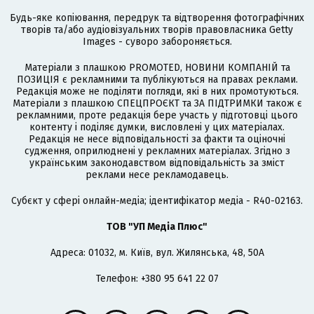
Будь-яке копіювання, передрук та відтворення фотографічних
творів та/або аудіовізуальних творів правовласника Getty
Images - суворо забороняється.
Матеріали з плашкою PROMOTED, НОВИНИ КОМПАНІЙ та
ПОЗИЦІЯ є рекламними та публікуються на правах реклами.
Редакція може не поділяти погляди, які в них промотуються.
Матеріали з плашкою СПЕЦПРОЄКТ та ЗА ПІДТРИМКИ також є
рекламними, проте редакція бере участь у підготовці цього
контенту і поділяє думки, висловлені у цих матеріалах.
Редакція не несе відповідальності за факти та оціночні
судження, оприлюднені у рекламних матеріалах. Згідно з
українським законодавством відповідальність за зміст
реклами несе рекламодавець.
Cубєкт у сфері онлайн-медіа; ідентифікатор медіа - R40-02163.
ТОВ "УП Медіа Плюс"
Адреса: 01032, м. Київ, вул. Жилянська, 48, 50А
Телефон: +380 95 641 22 07