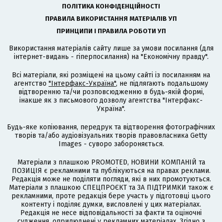
ПОЛІТИКА КОНФІДЕНЦІЙНОСТІ
ПРАВИЛА ВИКОРИСТАННЯ МАТЕРІАЛІВ УП
ПРИНЦИПИ І ПРАВИЛА РОБОТИ УП
Використання матеріалів сайту лише за умови посилання (для
інтернет-видань - гіперпосилання) на "Економічну правду".
Всі матеріали, які розміщені на цьому сайті із посиланням на
агентство
"Інтерфакс-Україна"
, не підлягають подальшому
відтворенню та/чи розповсюдженню в будь-якій формі,
інакше як з письмового дозволу агентства "Інтерфакс-
Україна".
Будь-яке копіювання, передрук та відтворення фотографічних
творів та/або аудіовізуальних творів правовласника Getty
Images - суворо забороняється.
Матеріали з плашкою PROMOTED, НОВИНИ КОМПАНІЙ та
ПОЗИЦІЯ є рекламними та публікуються на правах реклами.
Редакція може не поділяти погляди, які в них промотуються.
Матеріали з плашкою СПЕЦПРОЄКТ та ЗА ПІДТРИМКИ також є
рекламними, проте редакція бере участь у підготовці цього
контенту і поділяє думки, висловлені у цих матеріалах.
Редакція не несе відповідальності за факти та оціночні
судження, оприлюднені у рекламних матеріалах. Згідно з