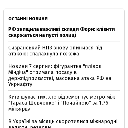
ОСТАННІ НОВИНИ
РФ знищила важливі склади Фори: клієнти
скаржаться на пусті полиці
Сизранський НПЗ знову опинився під
атакою: спалахнула пожежа
Новини 7 серпня: фігурантка "плівок
Міндіча" отримала посаду в
держпідприємстві, масована атака РФ на
Укрнафту
Київ шукає тих, хто відремонтує метро між
"Тараса Шевченко" і "Почайною" за 1,76
мільярда
В Україні за місяць скоротилися міжнародні
валютні резерви